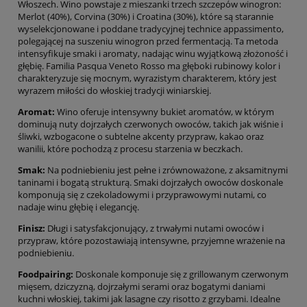
Włoszech. Wino powstaje z mieszanki trzech szczepów winogron:
Merlot (40%), Corvina (30%) i Croatina (30%), które są starannie
wyselekcjonowane i poddane tradycyjnej technice appassimento,
polegającej na suszeniu winogron przed fermentacją. Ta metoda
intensyfikuje smaki i aromaty, nadając winu wyjątkową złożoność i
głębię. Familia Pasqua Veneto Rosso ma głęboki rubinowy kolor i
charakteryzuje się mocnym, wyrazistym charakterem, który jest
wyrazem miłości do włoskiej tradycji winiarskiej.
Aromat:
Wino oferuje intensywny bukiet aromatów, w którym
dominują nuty dojrzałych czerwonych owoców, takich jak wiśnie i
śliwki, wzbogacone o subtelne akcenty przypraw, kakao oraz
wanilii, które pochodzą z procesu starzenia w beczkach.
Smak:
Na podniebieniu jest pełne i zrównoważone, z aksamitnymi
taninami i bogatą strukturą. Smaki dojrzałych owoców doskonale
komponują się z czekoladowymi i przyprawowymi nutami, co
nadaje winu głębię i elegancję.
Finisz:
Długi i satysfakcjonujący, z trwałymi nutami owoców i
przypraw, które pozostawiają intensywne, przyjemne wrażenie na
podniebieniu.
Foodpairing:
Doskonale komponuje się z grillowanym czerwonym
mięsem, dziczyzną, dojrzałymi serami oraz bogatymi daniami
kuchni włoskiej, takimi jak lasagne czy risotto z grzybami. Idealne