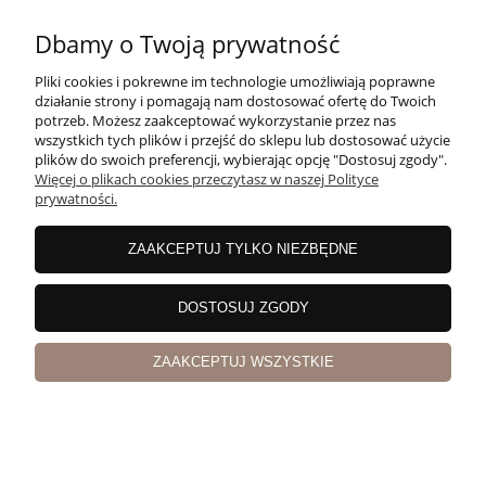
Dbamy o Twoją prywatność
Pliki cookies i pokrewne im technologie umożliwiają poprawne
działanie strony i pomagają nam dostosować ofertę do Twoich
potrzeb. Możesz zaakceptować wykorzystanie przez nas
wszystkich tych plików i przejść do sklepu lub dostosować użycie
plików do swoich preferencji, wybierając opcję "Dostosuj zgody".
Więcej o plikach cookies przeczytasz w naszej Polityce
prywatności.
ZAAKCEPTUJ TYLKO NIEZBĘDNE
Wino Clos de Los Siete 0,75l
DOSTOSUJ ZGODY
ZAAKCEPTUJ WSZYSTKIE