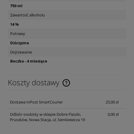
750 ml
Zawartość alkoholu
14 %
Potrawy
Dziczyzna
Dojrzewanie
Beczka - 4 miesiące
Koszty dostawy
Cena nie zawiera ewentualnych kosztów płatności
Dostawa InPost SmartCourier
25,00 zł
Odbiór osobisty w sklepie Dobre Flaszki,
0,00 zł
Pruszków, Nowa Stacja, ul. Sienkiewicza 19