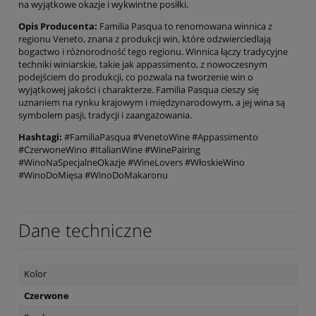
na wyjątkowe okazje i wykwintne posiłki.
Opis Producenta:
Familia Pasqua to renomowana winnica z
regionu Veneto, znana z produkcji win, które odzwierciedlają
bogactwo i różnorodność tego regionu. Winnica łączy tradycyjne
techniki winiarskie, takie jak appassimento, z nowoczesnym
podejściem do produkcji, co pozwala na tworzenie win o
wyjątkowej jakości i charakterze. Familia Pasqua cieszy się
uznaniem na rynku krajowym i międzynarodowym, a jej wina są
symbolem pasji, tradycji i zaangażowania.
Hashtagi:
#FamiliaPasqua #VenetoWine #Appassimento
#CzerwoneWino #ItalianWine #WinePairing
#WinoNaSpecjalneOkazje #WineLovers #WłoskieWino
#WinoDoMięsa #WinoDoMakaronu
Dane techniczne
Kolor
Czerwone