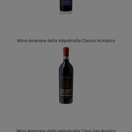
Wino Amarone della Valpolicella Clasico Acinatico
Wino Amarone della Valpolicella Class San Rustico