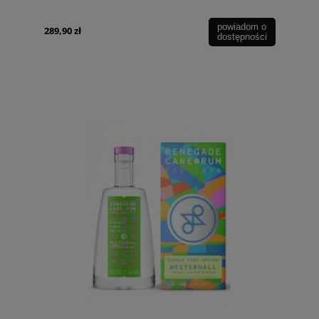
powiadom o
289,90 zł
dostępności