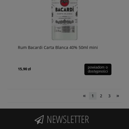
Rum Bacardi Carta Blanca 40% 50ml mini
powiadom o
15,90 zł
dostępności
«
»
1
2
3
NEWSLETTER