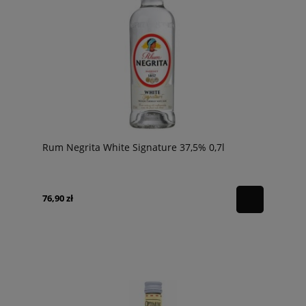
Rum Negrita White Signature 37,5% 0,7l
76,90 zł