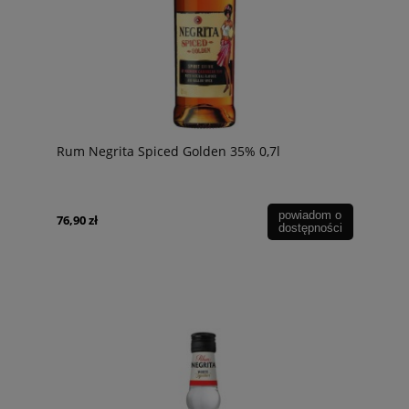
Rum Negrita Spiced Golden 35% 0,7l
powiadom o
76,90 zł
dostępności