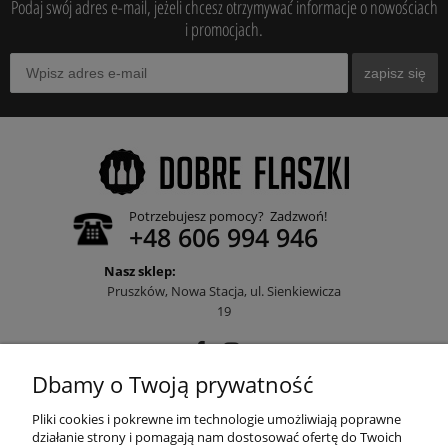
Podaj swój adres e-mail, jeżeli chcesz otrzymywać informacje o nowościach
i promocjach.
zapisz się
Potrzebujesz pomocy? Zadzwoń!
+48 606 994 946
Nasz sklep:
Pruszków, Nowa Stacja, ul. Sienkiewicza
19
Dbamy o Twoją prywatność
POMOC
Pliki cookies i pokrewne im technologie umożliwiają poprawne
działanie strony i pomagają nam dostosować ofertę do Twoich