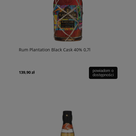
Rum Plantation Black Cask 40% 0,7l
powiadom o
139,90 zł
dostępności