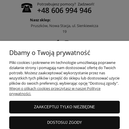
Potrzebujesz pomocy? Zadzwoń!
+48 606 994 946
Nasz sklep:
Pruszków, Nowa Stacja, ul. Sienkiewicza
19
Dbamy o Twoją prywatność
POMOC
Pliki cookies i pokrewne im technologie umożliwiają poprawne
działanie strony i pomagają nam dostosować ofertę do Twoich
potrzeb. Możesz zaakceptować wykorzystanie przez nas
wszystkich tych plików i przejść do sklepu lub dostosować użycie
MOJE KONTO
plików do swoich preferencji, wybierając opcję "Dostosuj zgody".
Więcej o plikach cookies przeczytasz w naszej Polityce
prywatności.
PŁATNOŚCI I DOSTAWA
ZAAKCEPTUJ TYLKO NIEZBĘDNE
INFORMACJE
DOSTOSUJ ZGODY