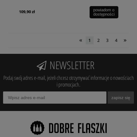
powiadom o
109,90 zł
dostępności
«
»
1
2
3
4
NEWSLETTER
Podaj swój adres e-mail, jeżeli chcesz otrzymywać informacje o nowościach
i promocjach.
zapisz się