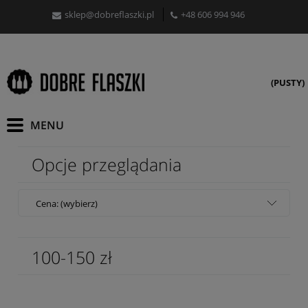
sklep@dobreflaszki.pl
+48 606 994 946
(PUSTY)
Opcje przeglądania
Cena: (wybierz)
100-150 zł