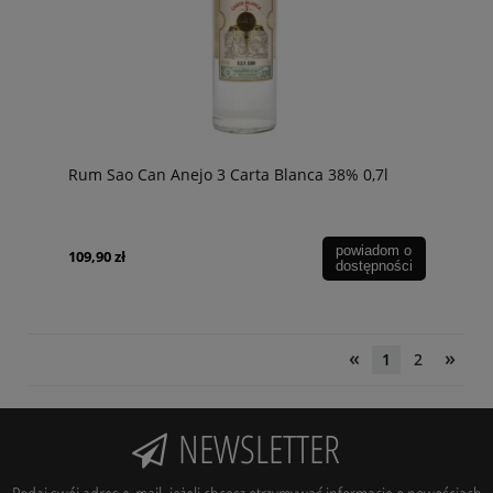
Rum Sao Can Anejo 3 Carta Blanca 38% 0,7l
powiadom o
109,90 zł
dostępności
«
»
1
2
NEWSLETTER