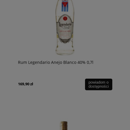
Rum Legendario Anejo Blanco 40% 0,7l
powiadom o
169,90 zł
dostępności