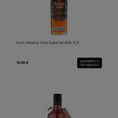
Rum Havana Club Especial 40% 0,7l
powiadom o
76,90 zł
dostępności