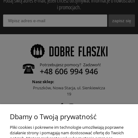
Podaj swój adres e-mail, jeżeli chcesz otrzymywać informacje o nowościach
i promocjach.
zapisz się
Potrzebujesz pomocy? Zadzwoń!
+48 606 994 946
Nasz sklep:
Pruszków, Nowa Stacja, ul. Sienkiewicza
19
Dbamy o Twoją prywatność
POMOC
Pliki cookies i pokrewne im technologie umożliwiają poprawne
działanie strony i pomagają nam dostosować ofertę do Twoich