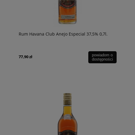
Rum Havana Club Anejo Especial 37,5% 0,7l.
powiadom o
77,90 zł
dostępności