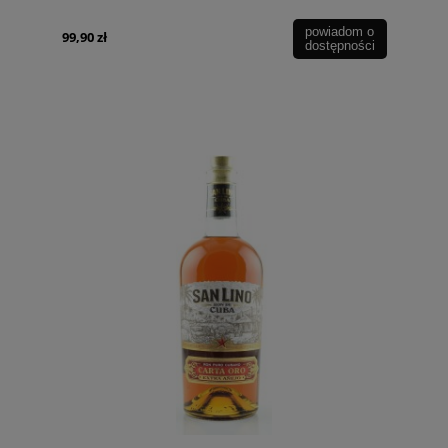
powiadom o
99,90 zł
dostępności