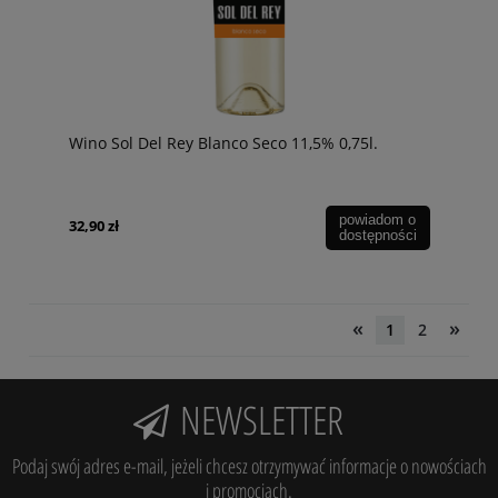
Wino Sol Del Rey Blanco Seco 11,5% 0,75l.
powiadom o
32,90 zł
dostępności
«
»
1
2
NEWSLETTER
Podaj swój adres e-mail, jeżeli chcesz otrzymywać informacje o nowościach
i promocjach.