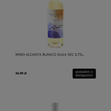
WINO ALCANTA BLANCO Dulce SEC 0,75L.
powiadom o
34,90 zł
dostępności