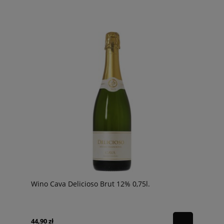
Wino Cava Delicioso Brut 12% 0,75l.
44,90 zł