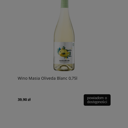
Wino Masia Oliveda Blanc 0,75l
powiadom o
39,90 zł
dostępności