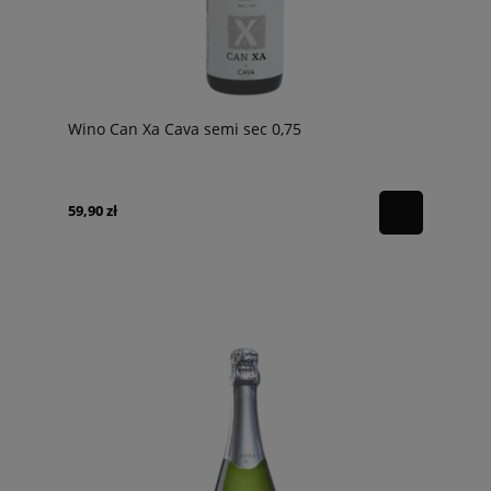
Wino Can Xa Cava semi sec 0,75
59,90 zł