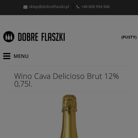
sklep@dobreflaszki.pl
+48 606 994 946
(PUSTY)
Wino Cava Delicioso Brut 12%
0,75l.