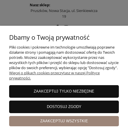
Nasz sklep:
Pruszków, Nowa Stacja, ul. Sienkiewicza
19
Dbamy o Twoją prywatność
POMOC
Pliki cookies i pokrewne im technologie umożliwiają poprawne
działanie strony i pomagają nam dostosować ofertę do Twoich
potrzeb. Możesz zaakceptować wykorzystanie przez nas
wszystkich tych plików i przejść do sklepu lub dostosować użycie
MOJE KONTO
plików do swoich preferencji, wybierając opcję "Dostosuj zgody".
Więcej o plikach cookies przeczytasz w naszej Polityce
prywatności.
PŁATNOŚCI I DOSTAWA
ZAAKCEPTUJ TYLKO NIEZBĘDNE
INFORMACJE
DOSTOSUJ ZGODY
ZAAKCEPTUJ WSZYSTKIE
O NAS