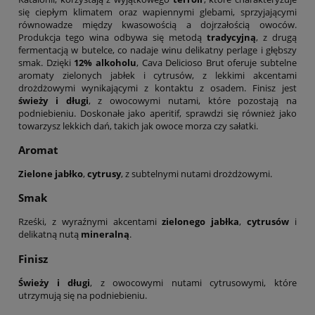
się ciepłym klimatem oraz wapiennymi glebami, sprzyjającymi
równowadze między kwasowością a dojrzałością owoców.
Produkcja tego wina odbywa się metodą
tradycyjną
, z drugą
fermentacją w butelce, co nadaje winu delikatny perlage i głębszy
smak. Dzięki
12% alkoholu
, Cava Delicioso Brut oferuje subtelne
aromaty zielonych jabłek i cytrusów, z lekkimi akcentami
drożdżowymi wynikającymi z kontaktu z osadem. Finisz jest
świeży i długi
, z owocowymi nutami, które pozostają na
podniebieniu. Doskonałe jako aperitif, sprawdzi się również jako
towarzysz lekkich dań, takich jak owoce morza czy sałatki.
Aromat
Zielone jabłko
,
cytrusy
, z subtelnymi nutami drożdżowymi.
Smak
Rześki, z wyraźnymi akcentami
zielonego jabłka
,
cytrusów
i
delikatną nutą
mineralną
.
Finisz
Świeży i długi
, z owocowymi nutami cytrusowymi, które
utrzymują się na podniebieniu.