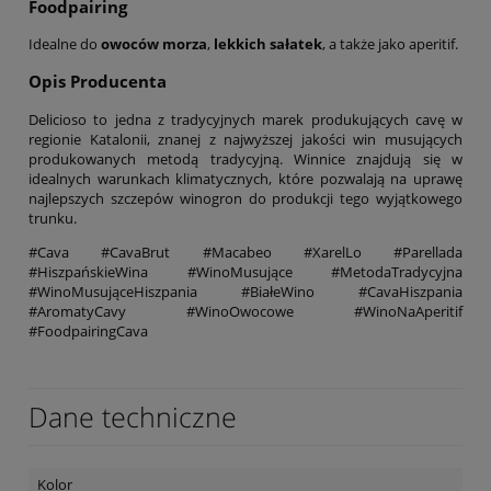
Foodpairing
Idealne do
owoców morza
,
lekkich sałatek
, a także jako aperitif.
Opis Producenta
Delicioso to jedna z tradycyjnych marek produkujących cavę w
regionie Katalonii, znanej z najwyższej jakości win musujących
produkowanych metodą tradycyjną. Winnice znajdują się w
idealnych warunkach klimatycznych, które pozwalają na uprawę
najlepszych szczepów winogron do produkcji tego wyjątkowego
trunku.
#Cava #CavaBrut #Macabeo #XarelLo #Parellada
#HiszpańskieWina #WinoMusujące #MetodaTradycyjna
#WinoMusująceHiszpania #BiałeWino #CavaHiszpania
#AromatyCavy #WinoOwocowe #WinoNaAperitif
#FoodpairingCava
Dane techniczne
Kolor