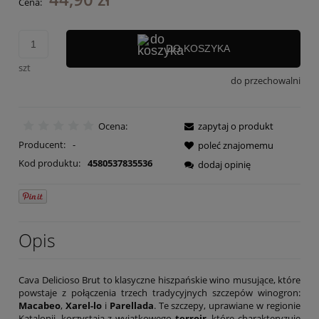
Cena:
DO KOSZYKA
szt
do przechowalni
Ocena:
zapytaj o produkt
Producent:
-
poleć znajomemu
Kod produktu:
4580537835536
dodaj opinię
Opis
Cava Delicioso Brut to klasyczne hiszpańskie wino musujące, które
powstaje z połączenia trzech tradycyjnych szczepów winogron:
Macabeo
,
Xarel-lo
i
Parellada
. Te szczepy, uprawiane w regionie
Katalonii, korzystają z wyjątkowego
terroir
, które charakteryzuje