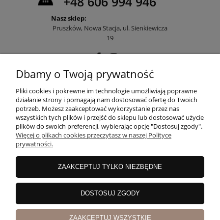
+48 606 994 946
Nasz sklep:
Pruszków, Nowa Stacja, ul. Sienkiewicza
19
Dbamy o Twoją prywatność
POMOC
Pliki cookies i pokrewne im technologie umożliwiają poprawne
działanie strony i pomagają nam dostosować ofertę do Twoich
potrzeb. Możesz zaakceptować wykorzystanie przez nas
wszystkich tych plików i przejść do sklepu lub dostosować użycie
MOJE KONTO
plików do swoich preferencji, wybierając opcję "Dostosuj zgody".
Więcej o plikach cookies przeczytasz w naszej Polityce
prywatności.
PŁATNOŚCI I DOSTAWA
ZAAKCEPTUJ TYLKO NIEZBĘDNE
INFORMACJE
DOSTOSUJ ZGODY
ZAAKCEPTUJ WSZYSTKIE