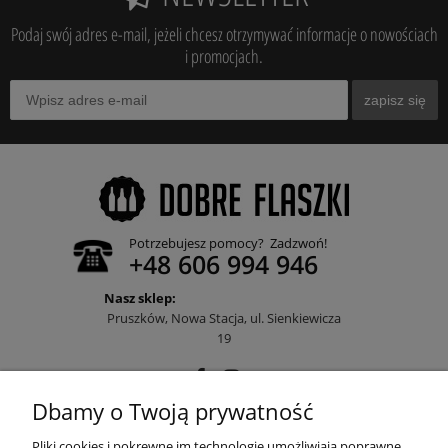
Podaj swój adres e-mail, jeżeli chcesz otrzymywać informacje o nowościach
i promocjach.
zapisz się
Potrzebujesz pomocy? Zadzwoń!
+48 606 994 946
Nasz sklep:
Pruszków, Nowa Stacja, ul. Sienkiewicza
19
Dbamy o Twoją prywatność
POMOC
Pliki cookies i pokrewne im technologie umożliwiają poprawne