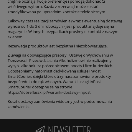
chętnie poznają Twoje preferencje i pomogą dokonać Ci
właściwego wyboru. Każda z rezerwacji może zostać
zmodyfikowana po uprzednim kontakcie telefonicznym.
Całkowity czas realizacji zamówienia (wraz z ewentualną dostawą)
wynosi od 1 do 3 dni roboczych - jeśli produkt znajduje się na
magazynie. W innych przypadkach prosimy o kontakt z naszym
sklepem.
Rezerwacja produktów jest bezpłatna i niezobowiązująca.
Z uwagi na obowiązujące przepisy i Ustawę o Wychowaniu w
Trzeźwości i Przeciwdziałaniu Alkoholizmowi nie realizujemy
wysyłki alkoholu za pośrednictwem poczty i firm kurierskich.
Udostępniamy natomiast dedykowaną usługę InPost
SmartCourier, dzięki które otrzymasz zamówione produkty
bezpośrednio do rąk własnych. Warunki usługi InPost
SmartCourier dostępne są na stronie
https://dobreflaszki.pl/warunki-dostawy-inpost
Koszt dostawy zamówienia widoczny jest w podsumowaniu
zamówienia.
NEWSLETTER