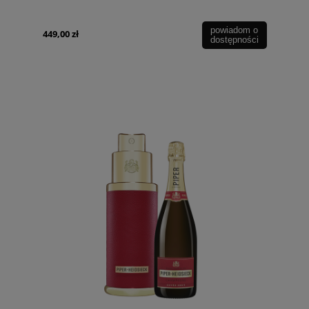
powiadom o
449,00 zł
dostępności