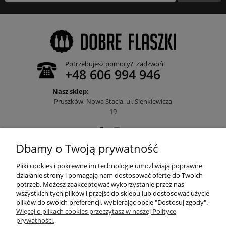
Potrzebujesz pomocy? Zadzwoń!
+48 606 994 946
Nasz sklep:
Pruszków, Nowa Stacja, ul. Sienkiewicza
19
Dbamy o Twoją prywatność
POMOC
Pliki cookies i pokrewne im technologie umożliwiają poprawne
działanie strony i pomagają nam dostosować ofertę do Twoich
potrzeb. Możesz zaakceptować wykorzystanie przez nas
wszystkich tych plików i przejść do sklepu lub dostosować użycie
MOJE KONTO
plików do swoich preferencji, wybierając opcję "Dostosuj zgody".
Więcej o plikach cookies przeczytasz w naszej Polityce
prywatności.