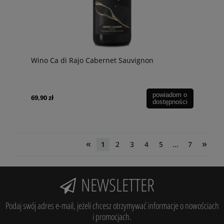
Wino Ca di Rajo Cabernet Sauvignon
powiadom o
69,90 zł
dostępności
«
»
1
2
3
4
5
...
7
NEWSLETTER
Podaj swój adres e-mail, jeżeli chcesz otrzymywać informacje o nowościach
i promocjach.