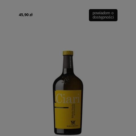
powiadom o
45,90 zł
dostępności