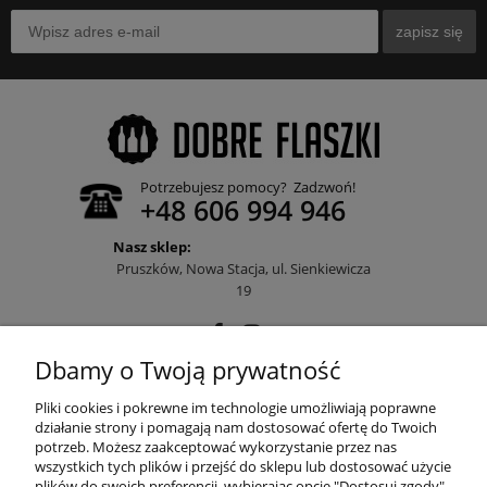
zapisz się
Potrzebujesz pomocy? Zadzwoń!
+48 606 994 946
Nasz sklep:
Pruszków, Nowa Stacja, ul. Sienkiewicza
19
Dbamy o Twoją prywatność
POMOC
Pliki cookies i pokrewne im technologie umożliwiają poprawne
działanie strony i pomagają nam dostosować ofertę do Twoich
potrzeb. Możesz zaakceptować wykorzystanie przez nas
wszystkich tych plików i przejść do sklepu lub dostosować użycie
MOJE KONTO
plików do swoich preferencji, wybierając opcję "Dostosuj zgody".