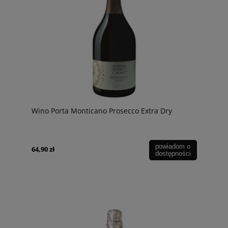
Wino Porta Monticano Prosecco Extra Dry
powiadom o
64,90 zł
dostępności