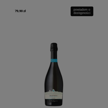
powiadom o
79,90 zł
dostępności