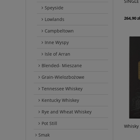
SINGLE
43,5% 0
Speyside
264,90 z
Lowlands
Campbeltown
Inne Wyspy
Isle of Arran
Blended- Mieszane
Grain-Wielozbożowe
Tennessee Whiskey
Kentucky Whiskey
Rye and Wheat Whiskey
Pot Still
Whisky 
Smak