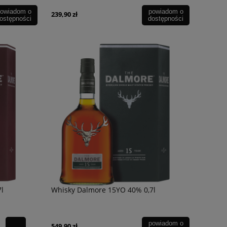
owiadom o
powiadom o
239,90 zł
ostępności
dostępności
l
Whisky Dalmore 15YO 40% 0,7l
powiadom o
549,90 zł