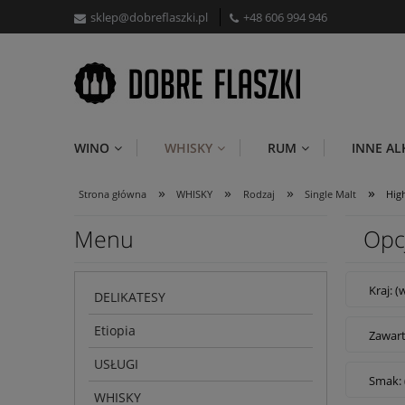
sklep@dobreflaszki.pl
+48 606 994 946
WINO
WHISKY
RUM
INNE A
»
»
»
»
Strona główna
WHISKY
Rodzaj
Single Malt
Hig
Menu
Opc
Kraj: (
DELIKATESY
Etiopia
Zawart
USŁUGI
Smak: 
WHISKY