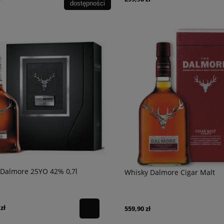
dostępności
 Dalmore 25YO 42% 0,7l
Whisky Dalmore Cigar Malt
zł
559,90 zł