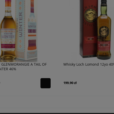
 GLENMORANGIE A TAIL OF
Whisky Loch Lomond 12yo 40%
NTER 46%
ł
199,90 zł