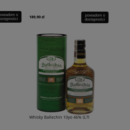
owiadom o
powiadom o
189,90 zł
ostępności
dostępności
l
Whisky Ballechin 10yo 46% 0,7l