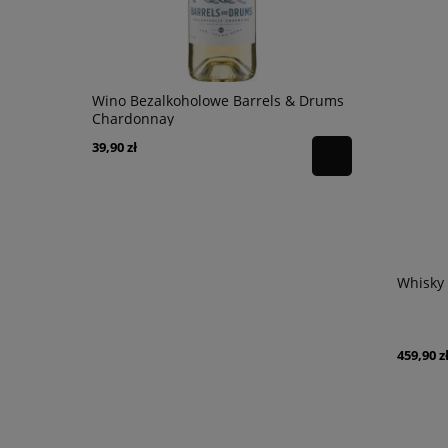
nc 0,75l
Wino Bezalkoholowe Barrels & Drums
Wódka Chop
Chardonnay
39,90 zł
149,90 zł
Whisky 
459,90 z