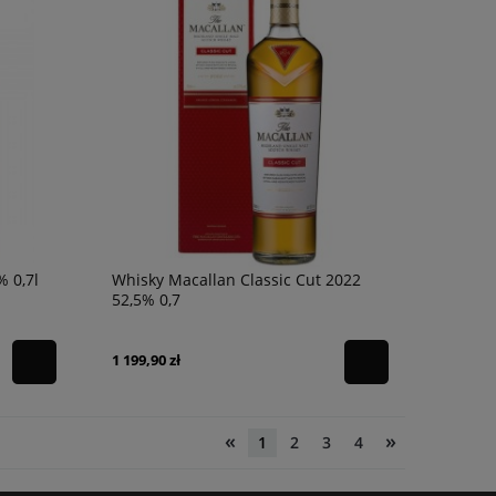
 0,7l
Whisky Macallan Classic Cut 2022
52,5% 0,7
1 199,90 zł
«
»
1
2
3
4