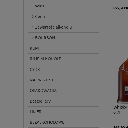
Wiek
899,90 z
Cena
Zawartość alkoholu
BOURBON
RUM
INNE ALKOHOLE
CYDR
NA PREZENT
OPAKOWANIA
Bestsellery
Whisky
LIKIER
0,7l
BEZALKOHOLOWE
369,90 z