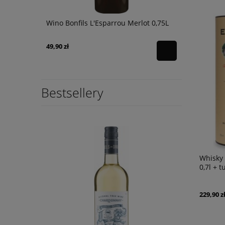
uvignon
Wino Bonfils L'Esparrou Merlot 0,75L
Wino Oh Sis
49,90 zł
39,90 zł
Bestsellery
Whisky
0,7l + t
229,90 z