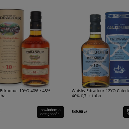
ter Blanco 0,75l
Wino Bonfils L'Esparrou Rose 0,75L
49,90 zł
 Edradour 10YO 40% / 43%
Whisky Edradour 12YO Caled
uba
46% 0,7l + tuba
powiadom o
p
ł
349,90 zł
dostępności
d