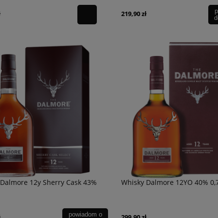
p
ł
219,90 zł
d
 Dalmore 12y Sherry Cask 43%
Whisky Dalmore 12YO 40% 0,7
powiadom o
ł
299,90 zł