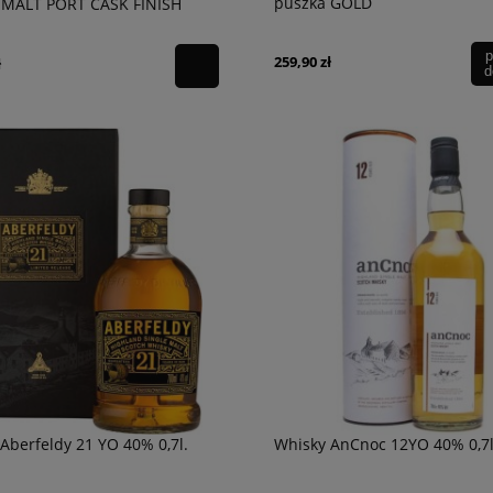
puszka GOLD
 MALT PORT CASK FINISH
,7L
p
259,90 zł
ł
d
Aberfeldy 21 YO 40% 0,7l.
Whisky AnCnoc 12YO 40% 0,7