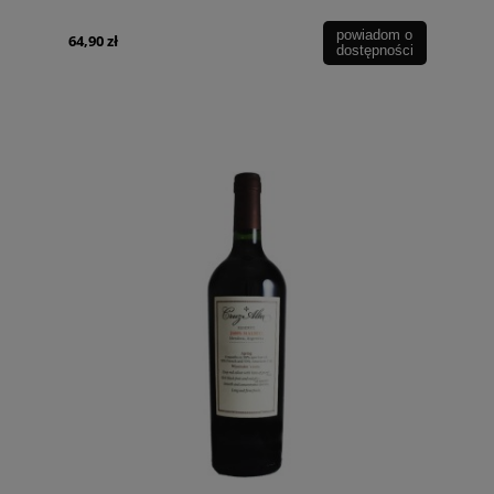
powiadom o
64,90 zł
dostępności