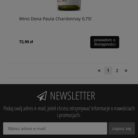
Wino Dona Paula Chardonnay 0,75l
powiadom o
72,90 zł
dostępności
«
»
1
2
NEWSLETTER
Podaj swój adres e-mail, jeżeli chcesz otrzymywać informacje o nowościach
i promocjach.
zapisz się