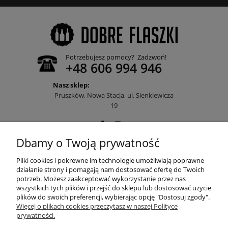
Potrzebujesz pomocy? Zadzwoń!
+48 606 994 946
Nasz sklep:
Pruszków, Nowa Stacja, ul. Sienkiewicza
19
Dbamy o Twoją prywatność
POMOC
Pliki cookies i pokrewne im technologie umożliwiają poprawne
działanie strony i pomagają nam dostosować ofertę do Twoich
potrzeb. Możesz zaakceptować wykorzystanie przez nas
wszystkich tych plików i przejść do sklepu lub dostosować użycie
MOJE KONTO
plików do swoich preferencji, wybierając opcję "Dostosuj zgody".
Więcej o plikach cookies przeczytasz w naszej Polityce
prywatności.