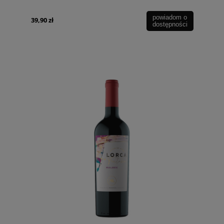
powiadom o
39,90 zł
dostępności