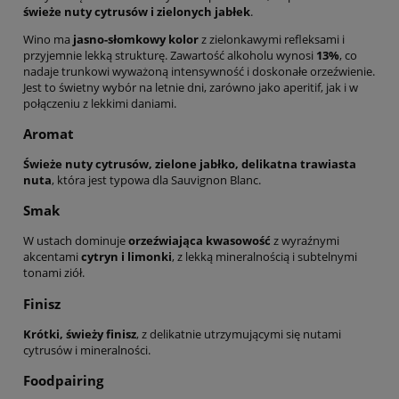
świeże nuty cytrusów i zielonych jabłek
.
Wino ma
jasno-słomkowy kolor
z zielonkawymi refleksami i
przyjemnie lekką strukturę. Zawartość alkoholu wynosi
13%
, co
nadaje trunkowi wyważoną intensywność i doskonałe orzeźwienie.
Jest to świetny wybór na letnie dni, zarówno jako aperitif, jak i w
połączeniu z lekkimi daniami.
Aromat
Świeże nuty cytrusów, zielone jabłko, delikatna trawiasta
nuta
, która jest typowa dla Sauvignon Blanc.
Smak
W ustach dominuje
orzeźwiająca kwasowość
z wyraźnymi
akcentami
cytryn i limonki
, z lekką mineralnością i subtelnymi
tonami ziół.
Finisz
Krótki, świeży finisz
, z delikatnie utrzymującymi się nutami
cytrusów i mineralności.
Foodpairing