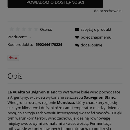
POWIADOM O DOSTĘPNOŚCI
do przechowalni
Ocena:
zapytaj o produkt
Producent:
-
poleć znajomemu
Kod produktu:
5902444170224
dodaj opinię
Opis
La Vuelta Sauvignon Blanc
to wytrawne białe wino pochodzące
z Argentyny, w całości wykonane ze szczepu
Sauvignon Blanc
.
Winogrona rosną w regionie
Mendoza
, który charakteryzuje się
suchym klimatem i dużymi różnicami temperatur między dniem a
nocą, co sprzyja zachowaniu intensywnej świeżości owoców. Dzięki
tym warunkom terroir, wino zachowuje idealną równowagę
między owocowymi aromatami a kwasowością. Fermentacja
odbywa się w kontrolowanych temperaturach, co podkreśla