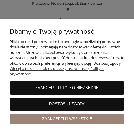
Pruszków, Nowa Stacja, ul. Sienkiewicza
19
Dbamy o Twoją prywatność
POMOC
Pliki cookies i pokrewne im technologie umożliwiają poprawne
działanie strony i pomagają nam dostosować ofertę do Twoich
potrzeb. Możesz zaakceptować wykorzystanie przez nas
wszystkich tych plików i przejść do sklepu lub dostosować użycie
MOJE KONTO
plików do swoich preferencji, wybierając opcję "Dostosuj zgody".
Więcej o plikach cookies przeczytasz w naszej Polityce
prywatności.
PŁATNOŚCI I DOSTAWA
ZAAKCEPTUJ TYLKO NIEZBĘDNE
INFORMACJE
DOSTOSUJ ZGODY
ZAAKCEPTUJ WSZYSTKIE
O NAS