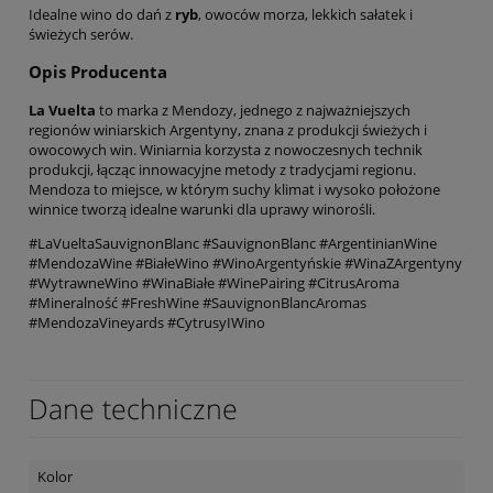
Idealne wino do dań z
ryb
, owoców morza, lekkich sałatek i
świeżych serów.
Opis Producenta
La Vuelta
to marka z Mendozy, jednego z najważniejszych
regionów winiarskich Argentyny, znana z produkcji świeżych i
owocowych win. Winiarnia korzysta z nowoczesnych technik
produkcji, łącząc innowacyjne metody z tradycjami regionu.
Mendoza to miejsce, w którym suchy klimat i wysoko położone
winnice tworzą idealne warunki dla uprawy winorośli.
#LaVueltaSauvignonBlanc #SauvignonBlanc #ArgentinianWine
#MendozaWine #BiałeWino #WinoArgentyńskie #WinaZArgentyny
#WytrawneWino #WinaBiałe #WinePairing #CitrusAroma
#Mineralność #FreshWine #SauvignonBlancAromas
#MendozaVineyards #CytrusyIWino
Dane techniczne
Kolor