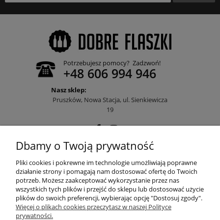
Potrzebujesz pomocy? Zadzwoń!
+48 606 994 946
Nasz sklep:
Pruszków, Nowa Stacja, ul. Sienkiewicza
19
Dbamy o Twoją prywatność
POMOC
Pliki cookies i pokrewne im technologie umożliwiają poprawne
działanie strony i pomagają nam dostosować ofertę do Twoich
potrzeb. Możesz zaakceptować wykorzystanie przez nas
wszystkich tych plików i przejść do sklepu lub dostosować użycie
MOJE KONTO
plików do swoich preferencji, wybierając opcję "Dostosuj zgody".
Więcej o plikach cookies przeczytasz w naszej Polityce
prywatności.