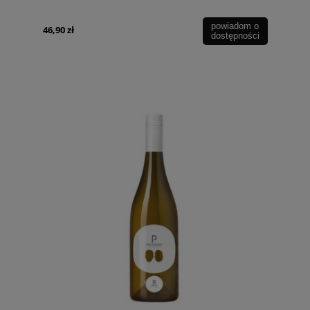
powiadom o
46,90 zł
dostępności