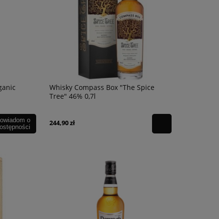
ganic
Whisky Compass Box "The Spice
Tree" 46% 0,7l
owiadom o
244,90 zł
ostępności