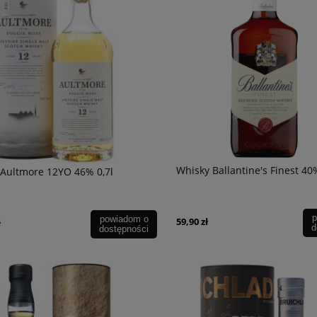
ter Tinto 0,75l
Wino Bonfils L'Esparrou Rose 0,75L
Whisky Ballantine's Finest 40%
Aultmore 12YO 46% 0,7l
49,90 zł
powiadom o
dostępności
p
powiadom o
59,90 zł
ł
d
dostępności