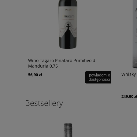
y Castello
Wino Tagaro Pinataro Primitivo di
Wino Oh Sis
Manduria 0,75
Whisky 
56,90 zł
49,90 zł
powiadom o
dostępności
249,90 z
Bestsellery