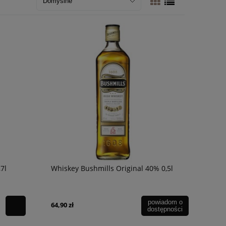
7l
Whiskey Bushmills Original 40% 0,5l
powiadom o
64,90 zł
dostępności