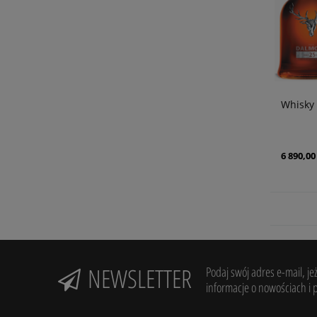
Whisky
6 890,00 
NEWSLETTER
Podaj swój adres e-mail, je
informacje o nowościach i 