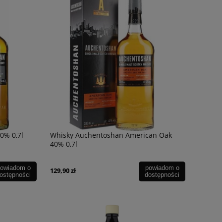
0% 0,7l
Whisky Auchentoshan American Oak
40% 0,7l
owiadom o
powiadom o
129,90 zł
ostępności
dostępności