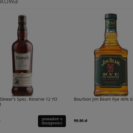
atowa
Dewar's Spec. Reserve 12 YO
Bourbon Jim Beam Rye 40% 0,
l
powiadom o
ł
99,90 zł
dostępności