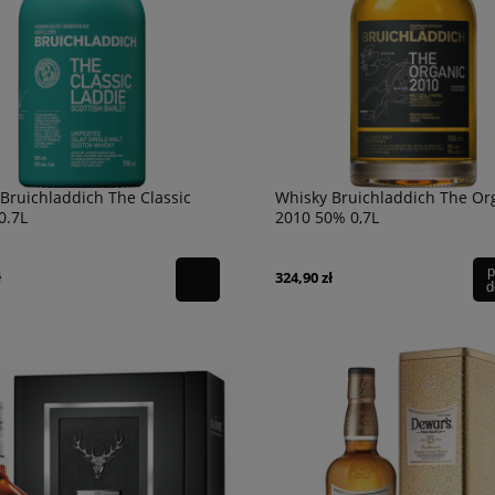
Bruichladdich The Classic
Whisky Bruichladdich The Or
0.7L
2010 50% 0,7L
p
ł
324,90 zł
d