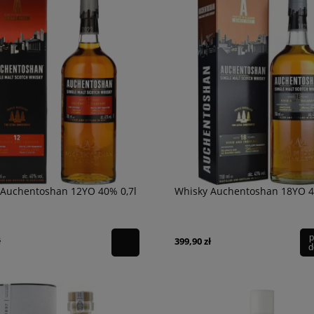
 Auchentoshan 12YO 40% 0,7l
Whisky Auchentoshan 18YO 4
p
ł
399,90 zł
d