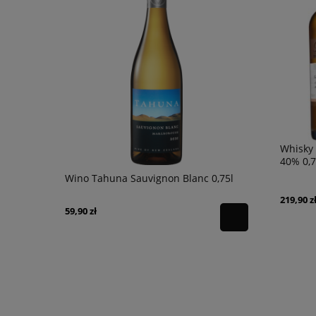
Whisky 
40% 0,7
s & Drums
Wino Tahuna Sauvignon Blanc 0,75l
Wino Gran
Reserve 13,
219,90 z
59,90 zł
79,90 zł