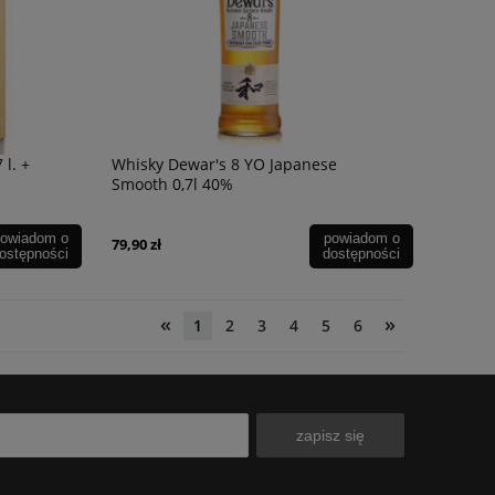
l. +
Whisky Dewar's 8 YO Japanese
Smooth 0,7l 40%
owiadom o
powiadom o
79,90 zł
ostępności
dostępności
«
»
1
2
3
4
5
6
zapisz się