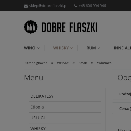
sklep@dobreflaszki.pl
+48 606 994 946
WINO
WHISKY
RUM
INNE A
»
»
»
Strona główna
WHISKY
Smak
Kwiatowa
Menu
Opc
Rodzaj
DELIKATESY
Etiopia
Cena: 
USŁUGI
WHISKY