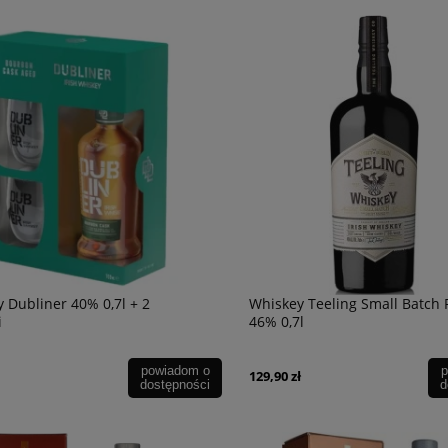
 Dubliner 40% 0,7l + 2
Whiskey Teeling Small Batch
i
46% 0,7l
powiadom o
p
129,90 zł
dostępności
d