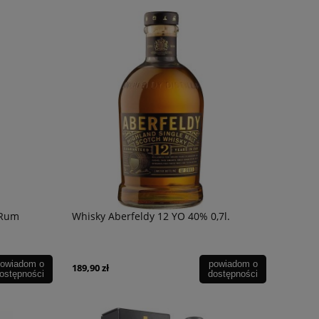
 Rum
Whisky Aberfeldy 12 YO 40% 0,7l.
owiadom o
powiadom o
189,90 zł
ostępności
dostępności