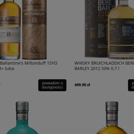
Ballantine's Miltonduff 15YO
WHISKY BRUICHLADDICH BER
l+ tuba
BARLEY 2012 50% 0.7 l
d C Gewurztraminer
Wino JM Tramin Cerveny 12% 0,75l
5% 0,75l.
powiadom o
p
ł
499,90 zł
dostępności
d
54,90 zł