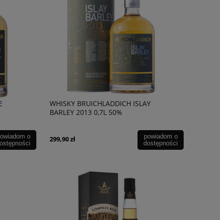
E
WHISKY BRUICHLADDICH ISLAY
BARLEY 2013 0,7L 50%
Wino Familia Oliveda Cava Brut
Armagnac Tariquet 
Nature Reserva
karton
owiadom o
powiadom o
299,90 zł
ostępności
dostępności
59,90 zł
254,90 zł