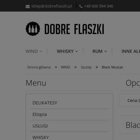
sklep@dobreflaszki.pl
+48 606 994 946
WINO
WHISKY
RUM
INNE A
»
»
»
Strona główna
WINO
Szczep
Black Muscat
Menu
Opc
Cena: 
DELIKATESY
Etiopia
Bla
USŁUGI
WHISKY