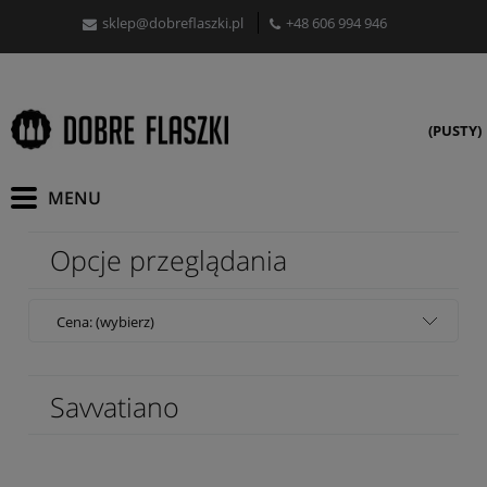
sklep@dobreflaszki.pl
+48 606 994 946
(PUSTY)
Opcje przeglądania
Cena: (wybierz)
Savvatiano