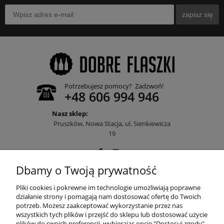
zapisz się
Potrzebujesz pomocy? Zadzwoń!
+48 606 994 946
Nasz sklep:
Pruszków, Nowa Stacja, ul. Sienkiewicza
19
Dbamy o Twoją prywatność
POMOC
Pliki cookies i pokrewne im technologie umożliwiają poprawne
działanie strony i pomagają nam dostosować ofertę do Twoich
potrzeb. Możesz zaakceptować wykorzystanie przez nas
wszystkich tych plików i przejść do sklepu lub dostosować użycie
MOJE KONTO
plików do swoich preferencji, wybierając opcję "Dostosuj zgody".