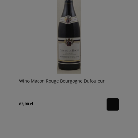
Wino Macon Rouge Bourgogne Dufouleur
83,90 zł