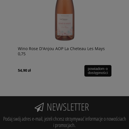
Wino Rose D'Anjou AOP La Cheteau Les Mays
0,75
powiadom o
54,90 zł
dostępności
NEWSLETTER
Podaj swój adres e-mail, jeżeli chcesz otrzymywać informacje o nowościach
i promocjach.