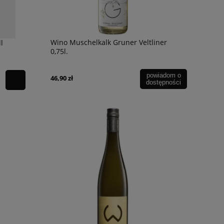
Wino Muschelkalk Gruner Veltliner
l
0,75l.
powiadom o
46,90 zł
dostępności