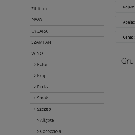
Pojemn
Zibibbo
PIWO
Apelac
CYGARA
Cena: 
SZAMPAN
WINO
Grun
Kolor
Kraj
Rodzaj
Smak
Szczep
Aligote
Cococciola