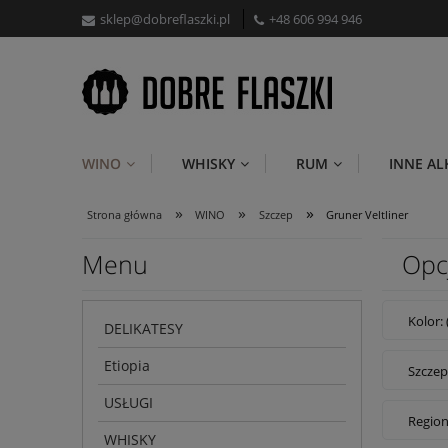
sklep@dobreflaszki.pl
+48 606 994 946
WINO
WHISKY
RUM
INNE A
»
»
»
Strona główna
WINO
Szczep
Gruner Veltliner
Menu
Opc
Kolor:
DELIKATESY
Etiopia
Szczep
USŁUGI
Region
WHISKY