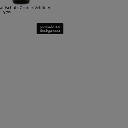
ldschutz Gruner Veltliner
 0,75l
powiadom o
dostępności