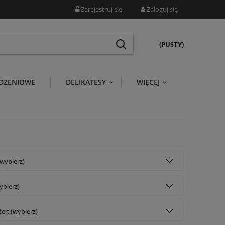
Zarejestruj się
Zaloguj się
(PUSTY)
DZENIOWE
DELIKATESY
WIĘCEJ
wybierz)
wybierz)
er: (wybierz)