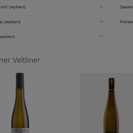
ość: (wybierz)
Zawarto
ja: (wybierz)
Potrawy
(wybierz)
er Veltliner