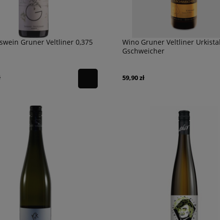
swein Gruner Veltliner 0,375
Wino Gruner Veltliner Urkistal
Gschweicher
ł
59,90 zł