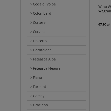
Coda di Volpe
Wino Wa
Wagram
Colombard
Cortese
67,90 zł
Corvina
Dolcetto
Dornfelder
Feteasca Alba
Feteasca Neagra
Fiano
Furmint
Gamay
Graciano