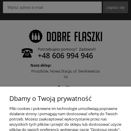
zapisz się
Potrzebujesz pomocy? Zadzwoń!
+48 606 994 946
Nasz sklep:
Pruszków, Nowa Stacja, ul. Sienkiewicza
19
Dbamy o Twoją prywatność
POMOC
Pliki cookies i pokrewne im technologie umożliwiają poprawne
działanie strony i pomagają nam dostosować ofertę do Twoich
potrzeb. Możesz zaakceptować wykorzystanie przez nas
wszystkich tych plików i przejść do sklepu lub dostosować użycie
MOJE KONTO
plików do swoich preferencji, wybierając opcję "Dostosuj zgody".