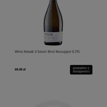
Wino Novak 3 Soiuri Brut Musujące 0,75l.
powiadom o
69,90 zł
dostępności