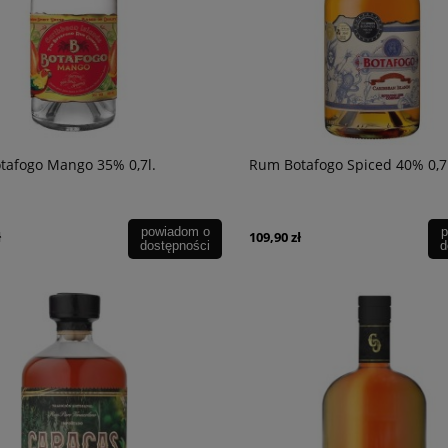
tafogo Mango 35% 0,7l.
Rum Botafogo Spiced 40% 0,7
powiadom o
p
ł
109,90 zł
dostępności
d
ia Oliveda Cava Brut
Wino Lambrusco Giacondi Emilia
erva
Rosato 0,75l
36,90 zł