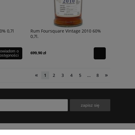
0% 0,7l
Rum Foursquare Vintage 2010 60%
0,7l.
owiadom o
699,90 zł
ostępności
«
»
1
2
3
4
5
...
8
zapisz się