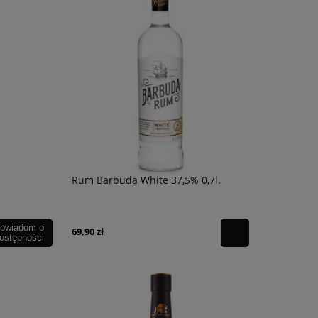
Rum Barbuda White 37,5% 0,7l.
owiadom o
69,90 zł
ostępności