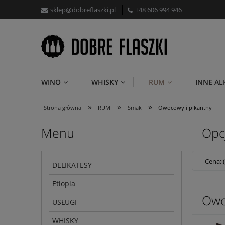
sklep@dobreflaszki.pl
+48 606 994 946
WINO
WHISKY
RUM
INNE A
»
»
»
Strona główna
RUM
Smak
Owocowy i pikantny
Menu
Opc
Cena: 
DELIKATESY
Etiopia
Owo
USŁUGI
WHISKY