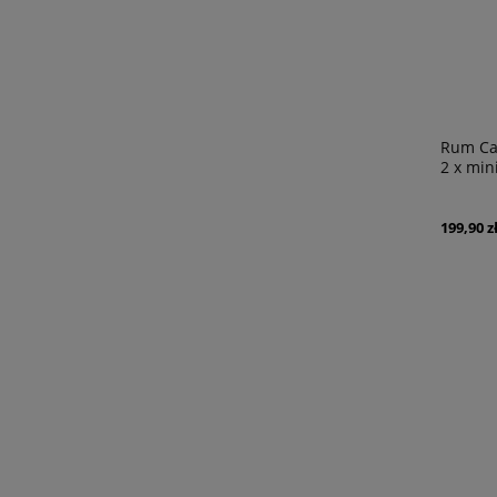
Rum Car
2 x mini
199,90 z