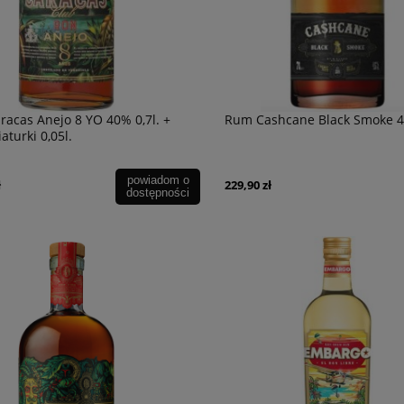
acas Anejo 8 YO 40% 0,7l. +
Rum Cashcane Black Smoke 45
aturki 0,05l.
powiadom o
ł
229,90 zł
dostępności