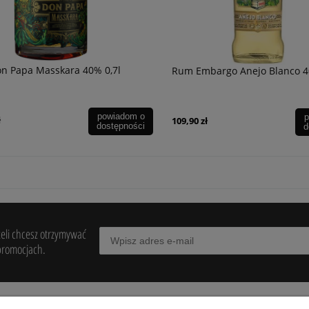
n Papa Masskara 40% 0,7l
Rum Embargo Anejo Blanco 4
powiadom o
p
ł
109,90 zł
dostępności
d
żeli chcesz otrzymywać
promocjach.