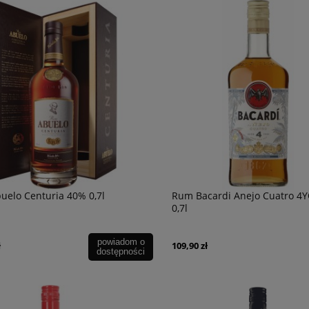
elo Centuria 40% 0,7l
Rum Bacardi Anejo Cuatro 4
0,7l
powiadom o
ł
109,90 zł
dostępności