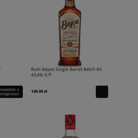
7
Rum Bayou Single Barrel Batch #3
43,4% 0,7l
owiadom o
149,90 zł
ostępności