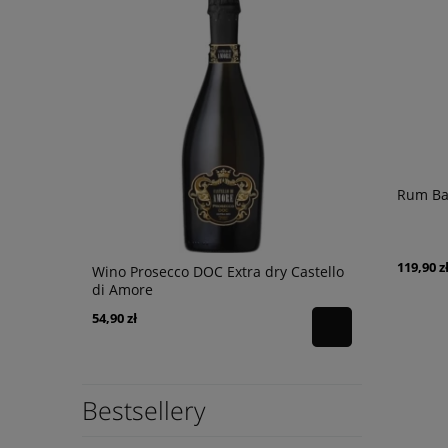
Rum Bay
119,90 z
e 0,75L
Wino Prosecco DOC Extra dry Castello
Wino Bonfi
di Amore
0,75L
54,90 zł
49,90 zł
Bestsellery