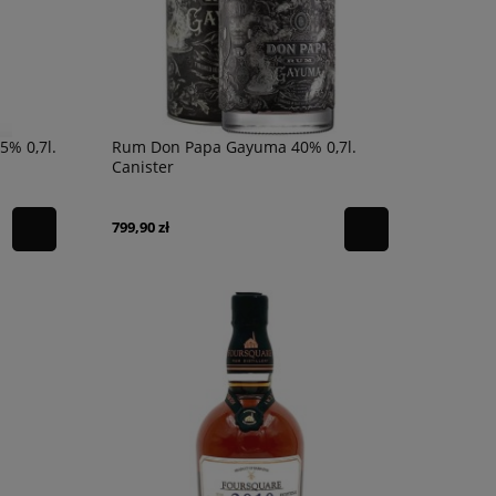
% 0,7l.
Rum Don Papa Gayuma 40% 0,7l.
Canister
799,90 zł