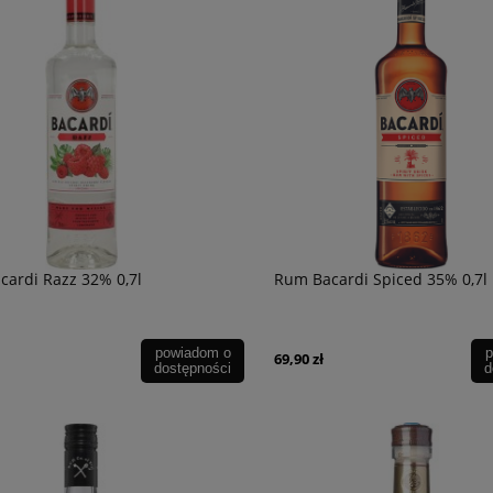
ardi Razz 32% 0,7l
Rum Bacardi Spiced 35% 0,7l
powiadom o
p
69,90 zł
dostępności
d