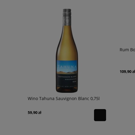
Rum Bo
109,90 z
s & Drums
Wino Tahuna Sauvignon Blanc 0,75l
Wino Famil
Nature Res
59,90 zł
59,90 zł