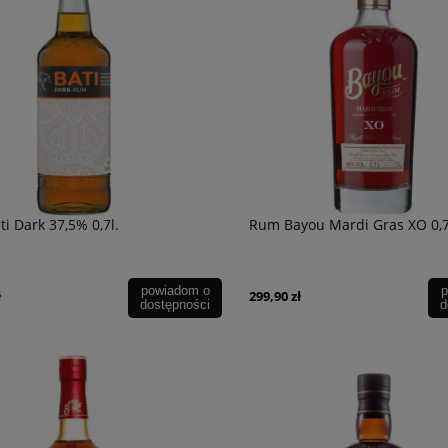
i Dark 37,5% 0,7l.
Rum Bayou Mardi Gras XO 0,
powiadom o
p
ł
299,90 zł
dostępności
d