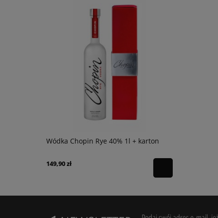
nc 0,75l
Wódka Chopin Rye 40% 1l + karton
Wódka Chop
149,90 zł
119,90 zł
Podaj swój adres e-mail, je