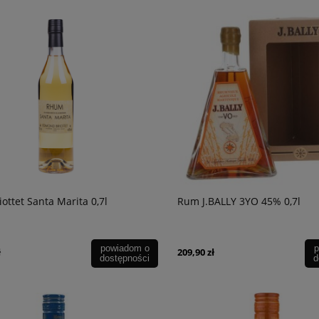
ottet Santa Marita 0,7l
Rum J.BALLY 3YO 45% 0,7l
powiadom o
p
ł
209,90 zł
dostępności
d