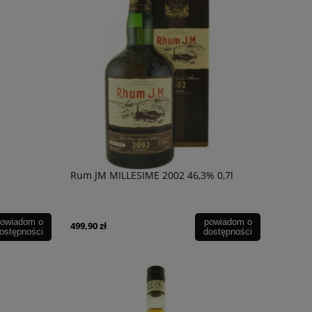
Rum JM MILLESIME 2002 46,3% 0,7l
owiadom o
powiadom o
499,90 zł
ostępności
dostępności