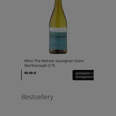
Wino The Retreat Sauvignon blanc
Wino Bonfi
Marlborough 0,75
Blanc 0,75L
69,90 zł
49,90 zł
powiadom o
powiadom o
dostępności
dostępności
Bestsellery