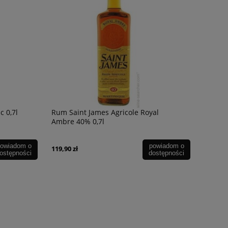
 0,7l
Rum Saint James Agricole Royal
Ambre 40% 0,7l
owiadom o
powiadom o
119,90 zł
ostępności
dostępności