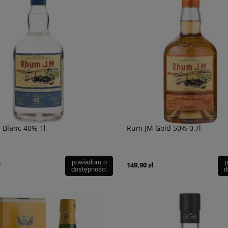
 Blanc 40% 1l
Rum JM Gold 50% 0,7l
powiadom o
p
ł
149,90 zł
dostępności
d