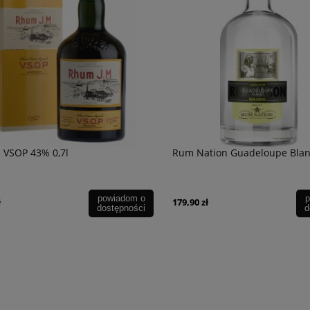
 VSOP 43% 0,7l
Rum Nation Guadeloupe Blanc
powiadom o
p
ł
179,90 zł
dostępności
d