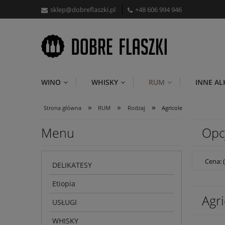
sklep@dobreflaszki.pl
+48 606 994 946
WINO
WHISKY
RUM
INNE A
»
»
»
Strona główna
RUM
Rodzaj
Agricole
Menu
Opc
Cena: 
DELIKATESY
Etiopia
Agri
USŁUGI
WHISKY