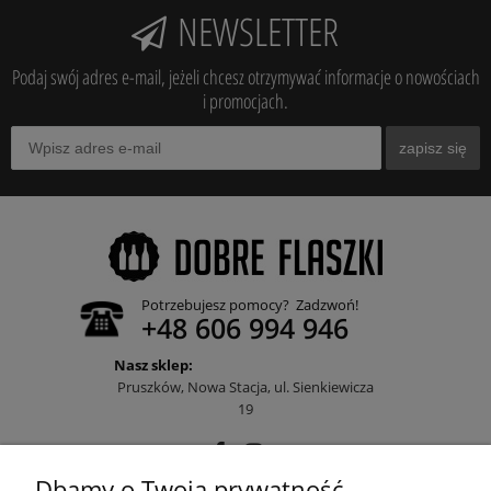
NEWSLETTER
Podaj swój adres e-mail, jeżeli chcesz otrzymywać informacje o nowościach
i promocjach.
zapisz się
Potrzebujesz pomocy? Zadzwoń!
+48 606 994 946
Nasz sklep:
Pruszków, Nowa Stacja, ul. Sienkiewicza
19
Dbamy o Twoją prywatność