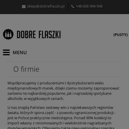
sklep@dobreflaszki.pl
+48 606 994 946
(PUSTY)
O firmie
Współpracujemy z producentami i dystrybutorami wielu
międzynarodowych marek, dzięki czemu możemy zaproponować
zarówno te najbardziej popularne, jak i najrzadziej spotykane
alkohole, w wyjątkowych cenach.
U nas znajdą Państwo zestawy win z najciekawszych regionów
świata, których spora część - z powodu ograniczonej produkcji -
jest w Polsce praktycznie niedostępna. Ponad 90% kolekcji to
import własny z renomowanych i wielokrotnie nagradzanych
domów winiarskich. Oferujemy także piwa regionalne i szeroką