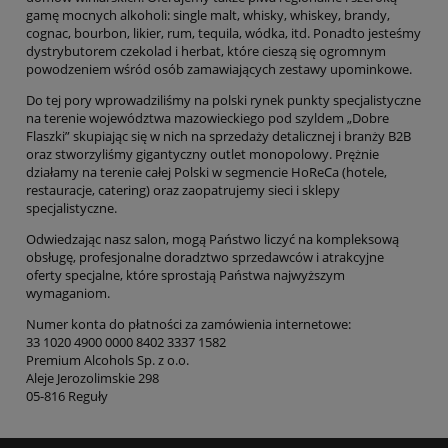
gamę mocnych alkoholi: single malt, whisky, whiskey, brandy,
cognac, bourbon, likier, rum, tequila, wódka, itd. Ponadto jesteśmy
dystrybutorem czekolad i herbat, które cieszą się ogromnym
powodzeniem wśród osób zamawiających zestawy upominkowe.
Do tej pory wprowadziliśmy na polski rynek punkty specjalistyczne
na terenie województwa mazowieckiego pod szyldem „Dobre
Flaszki” skupiając się w nich na sprzedaży detalicznej i branży B2B
oraz stworzyliśmy gigantyczny outlet monopolowy. Prężnie
działamy na terenie całej Polski w segmencie HoReCa (hotele,
restauracje, catering) oraz zaopatrujemy sieci i sklepy
specjalistyczne.
Odwiedzając nasz salon, mogą Państwo liczyć na kompleksową
obsługę, profesjonalne doradztwo sprzedawców i atrakcyjne
oferty specjalne, które sprostają Państwa najwyższym
wymaganiom.
Numer konta do płatności za zamówienia internetowe:
33 1020 4900 0000 8402 3337 1582
Premium Alcohols Sp. z o.o.
Aleje Jerozolimskie 298
05-816 Reguły