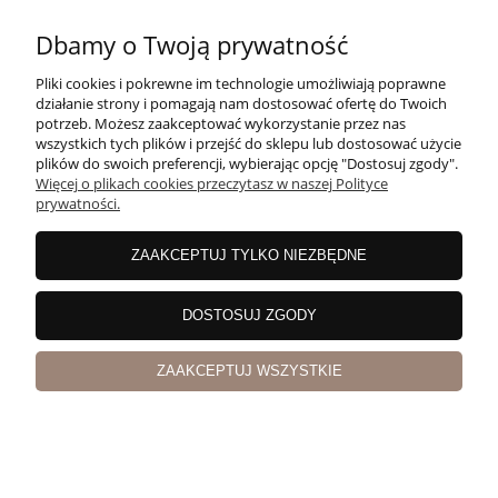
Dbamy o Twoją prywatność
POMOC
Pliki cookies i pokrewne im technologie umożliwiają poprawne
działanie strony i pomagają nam dostosować ofertę do Twoich
potrzeb. Możesz zaakceptować wykorzystanie przez nas
wszystkich tych plików i przejść do sklepu lub dostosować użycie
MOJE KONTO
plików do swoich preferencji, wybierając opcję "Dostosuj zgody".
Więcej o plikach cookies przeczytasz w naszej Polityce
prywatności.
PŁATNOŚCI I DOSTAWA
ZAAKCEPTUJ TYLKO NIEZBĘDNE
INFORMACJE
DOSTOSUJ ZGODY
ZAAKCEPTUJ WSZYSTKIE
O NAS
pokaż pełną wersję strony
Sklep internetowy Shoper Premium