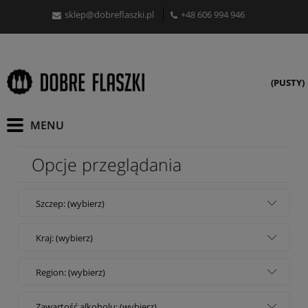
sklep@dobreflaszki.pl
+48 606 994 946
(PUSTY)
Opcje przeglądania
Szczep: (wybierz)
Kraj: (wybierz)
Region: (wybierz)
Zawartość alkoholu: (wybierz)