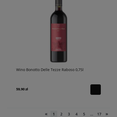
Wino Bonotto Delle Tezze Raboso 0,75l
59,90 zł
«
»
1
2
3
4
5
...
17