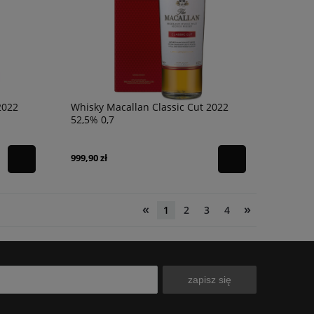
2022
Whisky Macallan Classic Cut 2022
52,5% 0,7
999,90 zł
«
»
1
2
3
4
zapisz się