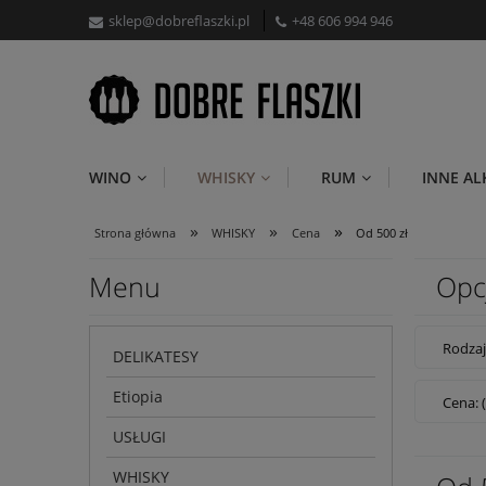
sklep@dobreflaszki.pl
+48 606 994 946
WINO
WHISKY
RUM
INNE A
»
»
»
Strona główna
WHISKY
Cena
Od 500 zł
Menu
Opc
Rodzaj
DELIKATESY
Etiopia
Cena: 
USŁUGI
WHISKY