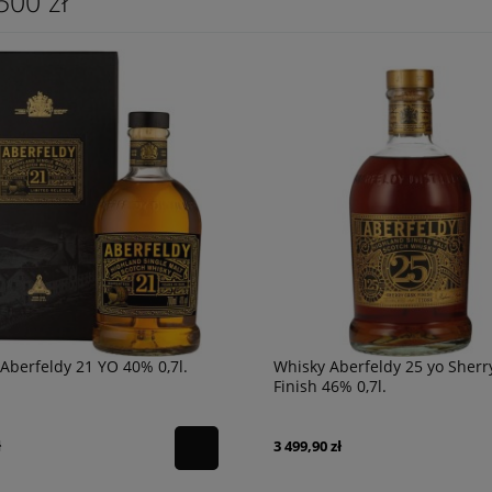
500 zł
Aberfeldy 21 YO 40% 0,7l.
Whisky Aberfeldy 25 yo Sherr
Finish 46% 0,7l.
ł
3 499,90 zł