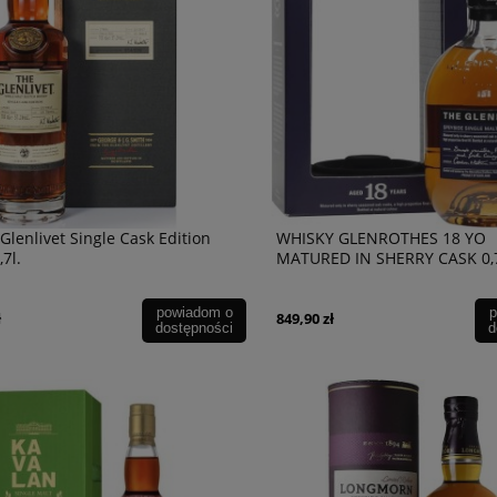
in Rye 40% 0,7l + karton
Armagnac Tariquet XO 40% 0,7l +
karton
Glenlivet Single Cask Edition
WHISKY GLENROTHES 18 YO
254,90 zł
powiad
7l.
MATURED IN SHERRY CASK 0,
dostępn
powiadom o
p
ł
849,90 zł
dostępności
d