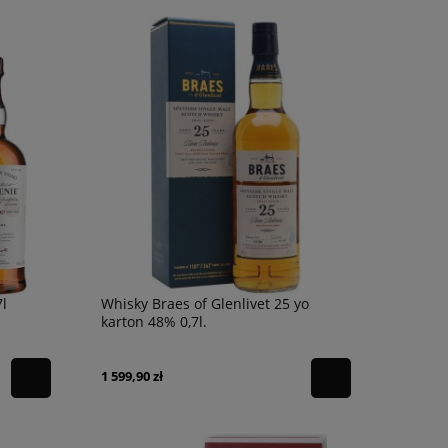
l
Whisky Braes of Glenlivet 25 yo
karton 48% 0,7l.
1 599,90 zł