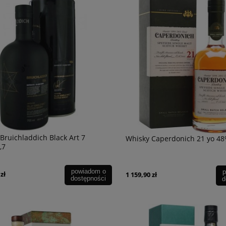
Bruichladdich Black Art 7
Whisky Caperdonich 21 yo 48%
,7
powiadom o
p
zł
1 159,90 zł
dostępności
d