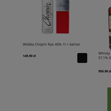
nc 0,75l
Wódka Chopin Rye 40% 1l + karton
Wódka Chop
Whisky 
149,90 zł
119,90 zł
57,1% 0,
959,90 z