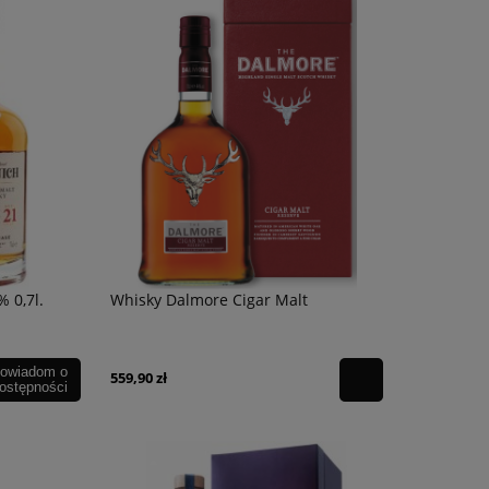
 0,7l.
Whisky Dalmore Cigar Malt
owiadom o
559,90 zł
ostępności