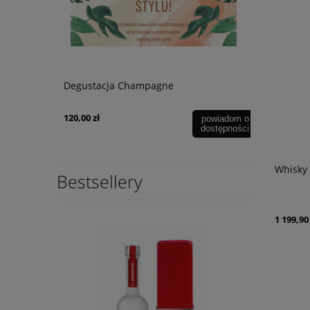
lot 0,75L
Degustacja Champagne
Wino Tagar
Negroamaro
120,00 zł
59,90 zł
powiadom o
dostępności
Whisky 
Bestsellery
1 199,90 