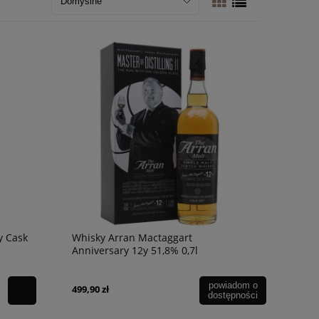
y Cask
Whisky Arran Mactaggart
Anniversary 12y 51,8% 0,7l
powiadom o
499,90 zł
dostępności