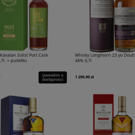
Kavalan Solist Port Cask
Whisky Longmorn 23 yo Doub
,7l. + pudełko
48% 0,7l
powiadom o
ł
1 299,90 zł
dostępności