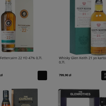
o Passo del Sud
Wino Bonfils L'Esparrou Chardonnay
/primitivo 0,75l
0,75L
49,90 zł
powiadom o
dostępności
Fettercairn 22 YO 47% 0,7l.
Whisky Glen Keith 21 yo kart
0,7l.
p
zł
799,90 zł
d