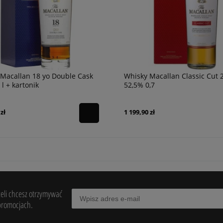
Macallan 18 yo Double Cask
Whisky Macallan Classic Cut 
 l + kartonik
52,5% 0,7
zł
1 199,90 zł
żeli chcesz otrzymywać
promocjach.