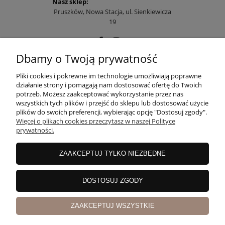
Nasz sklep:
Pruszków, Nowa Stacja, ul. Sienkiewicza
19
Dbamy o Twoją prywatność
POMOC
Pliki cookies i pokrewne im technologie umożliwiają poprawne
działanie strony i pomagają nam dostosować ofertę do Twoich
potrzeb. Możesz zaakceptować wykorzystanie przez nas
wszystkich tych plików i przejść do sklepu lub dostosować użycie
MOJE KONTO
plików do swoich preferencji, wybierając opcję "Dostosuj zgody".
Więcej o plikach cookies przeczytasz w naszej Polityce
prywatności.
PŁATNOŚCI I DOSTAWA
ZAAKCEPTUJ TYLKO NIEZBĘDNE
INFORMACJE
DOSTOSUJ ZGODY
ZAAKCEPTUJ WSZYSTKIE
O NAS