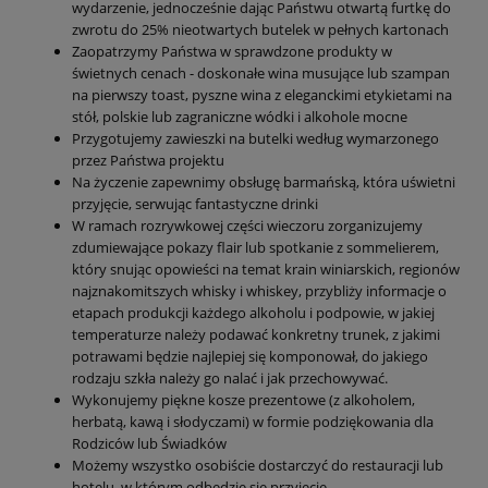
wydarzenie, jednocześnie dając Państwu otwartą furtkę do
zwrotu do 25% nieotwartych butelek w pełnych kartonach
Zaopatrzymy Państwa w sprawdzone produkty w
świetnych cenach - doskonałe wina musujące lub szampan
na pierwszy toast, pyszne wina z eleganckimi etykietami na
stół, polskie lub zagraniczne wódki i alkohole mocne
Przygotujemy zawieszki na butelki według wymarzonego
przez Państwa projektu
Na życzenie zapewnimy obsługę barmańską, która uświetni
przyjęcie, serwując fantastyczne drinki
W ramach rozrywkowej części wieczoru zorganizujemy
zdumiewające pokazy flair lub spotkanie z sommelierem,
który snując opowieści na temat krain winiarskich, regionów
najznakomitszych whisky i whiskey, przybliży informacje o
etapach produkcji każdego alkoholu i podpowie, w jakiej
temperaturze należy podawać konkretny trunek, z jakimi
potrawami będzie najlepiej się komponował, do jakiego
rodzaju szkła należy go nalać i jak przechowywać.
Wykonujemy piękne kosze prezentowe (z alkoholem,
herbatą, kawą i słodyczami) w formie podziękowania dla
Rodziców lub Świadków
Możemy wszystko osobiście dostarczyć do restauracji lub
hotelu, w którym odbędzie się przyjęcie