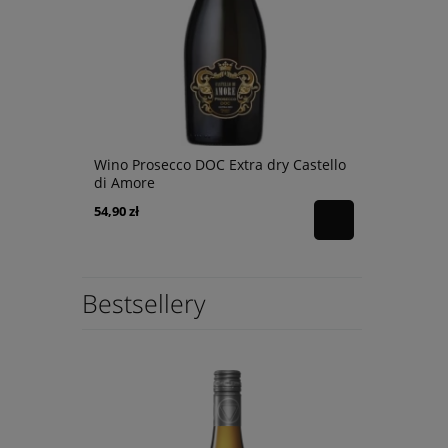
bernet
Wino Prosecco DOC Extra dry Castello
Wino Tagaro
di Amore
0,75
54,90 zł
246,90 zł
Bestsellery