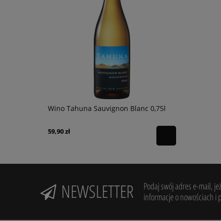
s & Drums
Wino Tahuna Sauvignon Blanc 0,75l
Armagnac T
karton
59,90 zł
254,90 zł
NEWSLETTER
Podaj swój adres e-mail, je
informacje o nowościach i 