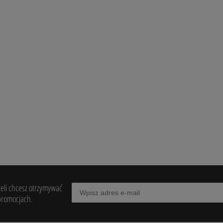
ariquet XO 40% 0,7l +
Wino Zelos Amarone Della Valpolicel
DOCG 16,5% 2019 0,75l
299,90 zł
powiadom o
dostępności
żeli chcesz otrzymywać
promocjach.