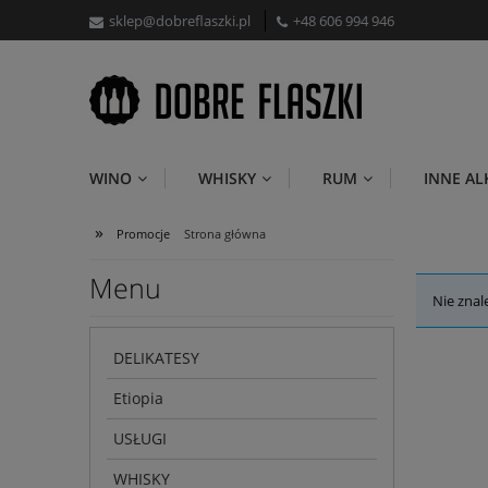
sklep@dobreflaszki.pl
+48 606 994 946
WINO
WHISKY
RUM
INNE A
»
Promocje
Strona główna
Menu
Nie znal
DELIKATESY
Etiopia
USŁUGI
WHISKY