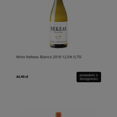
Wino Nekeas Blanco 2018 12,5% 0,75l
powiadom o
44,90 zł
dostępności