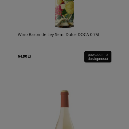
Wino Baron de Ley Semi Dulce DOCA 0,75l
powiadom o
64,90 zł
dostępności