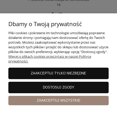
19
Dbamy o Twoją prywatność
POMOC
Pliki cookies i pokrewne im technologie umożliwiają poprawne
działanie strony i pomagają nam dostosować ofertę do Twoich
potrzeb. Możesz zaakceptować wykorzystanie przez nas
wszystkich tych plików i przejść do sklepu lub dostosować użycie
MOJE KONTO
plików do swoich preferencji, wybierając opcję "Dostosuj zgody".
Więcej o plikach cookies przeczytasz w naszej Polityce
prywatności.
PŁATNOŚCI I DOSTAWA
ZAAKCEPTUJ TYLKO NIEZBĘDNE
INFORMACJE
DOSTOSUJ ZGODY
ZAAKCEPTUJ WSZYSTKIE
O NAS
pokaż pełną wersję strony