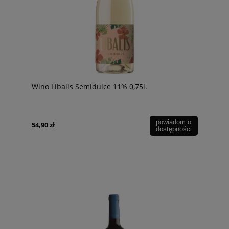
Wino Libalis Semidulce 11% 0,75l.
powiadom o
54,90 zł
dostępności