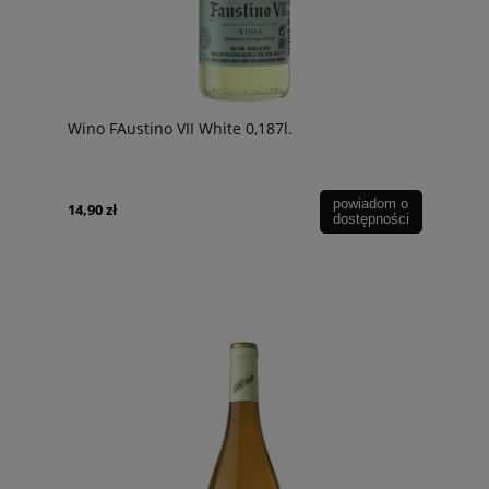
Wino FAustino VII White 0,187l.
powiadom o
14,90 zł
dostępności