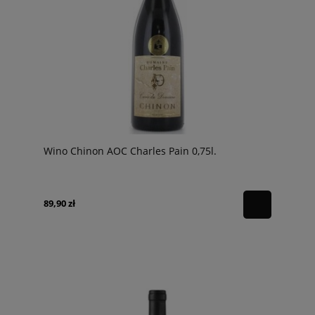
Wino Chinon AOC Charles Pain 0,75l.
89,90 zł