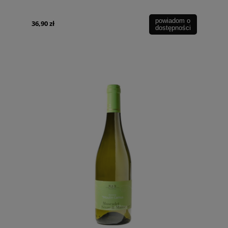
powiadom o
36,90 zł
dostępności