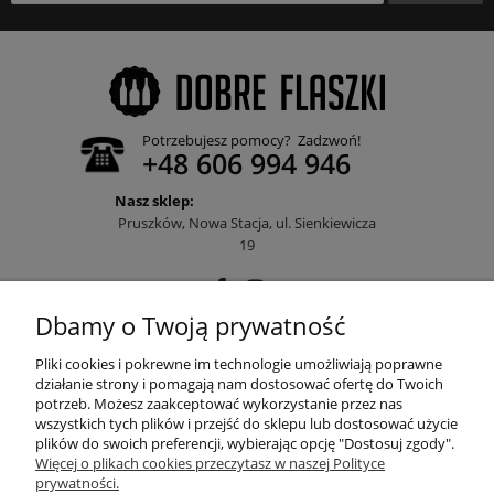
Potrzebujesz pomocy? Zadzwoń!
+48 606 994 946
Nasz sklep:
Pruszków, Nowa Stacja, ul. Sienkiewicza
19
Dbamy o Twoją prywatność
POMOC
Pliki cookies i pokrewne im technologie umożliwiają poprawne
działanie strony i pomagają nam dostosować ofertę do Twoich
potrzeb. Możesz zaakceptować wykorzystanie przez nas
wszystkich tych plików i przejść do sklepu lub dostosować użycie
MOJE KONTO
plików do swoich preferencji, wybierając opcję "Dostosuj zgody".
Więcej o plikach cookies przeczytasz w naszej Polityce
prywatności.