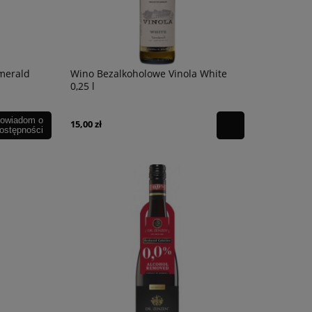
merald
Wino Bezalkoholowe Vinola White
0,25 l
owiadom o
15,00 zł
ostępności