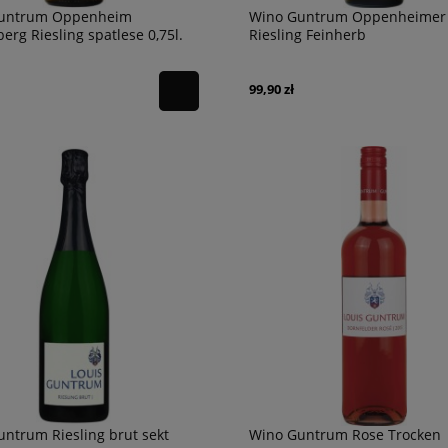
untrum Oppenheim
Wino Guntrum Oppenheimer
erg Riesling spatlese 0,75l.
Riesling Feinherb
99,90 zł
 Apulia Gravity Primitivo
Wino Prosecco DOC Extra dry Castel
di Amore
54,90 zł
powiadom o
dostępności
ntrum Riesling brut sekt
Wino Guntrum Rose Trocken