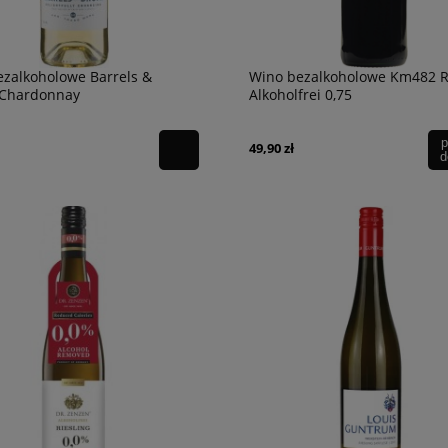
zalkoholowe Barrels &
Wino bezalkoholowe Km482 R
Chardonnay
Alkoholfrei 0,75
p
49,90 zł
d