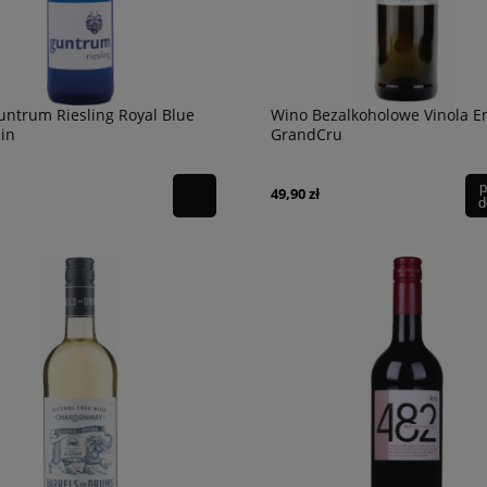
ntrum Riesling Royal Blue
Wino Bezalkoholowe Vinola E
in
GrandCru
p
49,90 zł
d