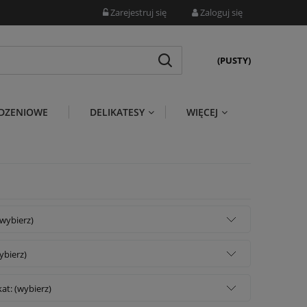
Zarejestruj się
Zaloguj się
(PUSTY)
DZENIOWE
DELIKATESY
WIĘCEJ
wybierz)
wybierz)
kat: (wybierz)