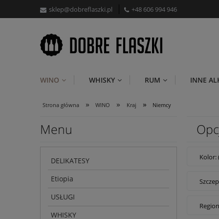
sklep@dobreflaszki.pl
+48 606 994 946
WINO
WHISKY
RUM
INNE A
»
»
»
Strona główna
WINO
Kraj
Niemcy
Menu
Opc
Kolor:
DELIKATESY
Etiopia
Szczep
USŁUGI
Region
WHISKY