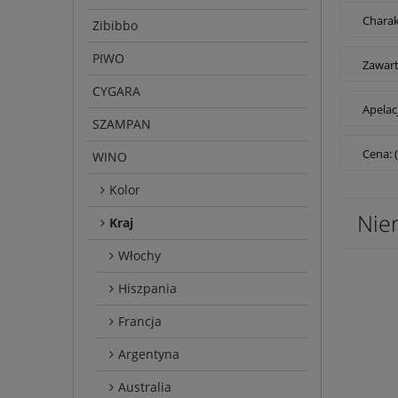
Charak
Zibibbo
PIWO
Zawart
CYGARA
Apelac
SZAMPAN
Cena: 
WINO
Kolor
Nie
Kraj
Włochy
Hiszpania
Francja
Argentyna
Australia