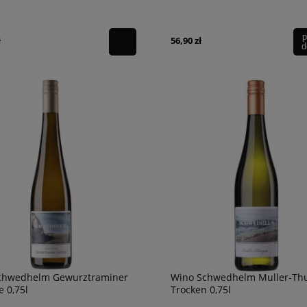
p
ł
56,90 zł
d
 Amarone Della Valpolicella
Wino Grand C Gewurztraminer
 2019 0,75l
Reserve 13,5% 0,75l.
79,90 zł
chwedhelm Gewurztraminer
Wino Schwedhelm Muller-Th
e 0,75l
Trocken 0,75l