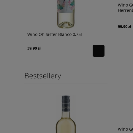
Wino G
Herrenb
99,90 zł
ardonnay
Wino Oh Sister Blanco 0,75l
Wino Tagaro
0,75
39,90 zł
246,90 zł
Bestsellery
Wino Gu