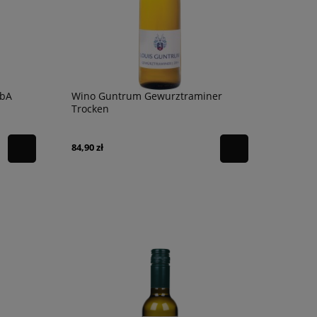
QbA
Wino Guntrum Gewurztraminer
Trocken
84,90 zł