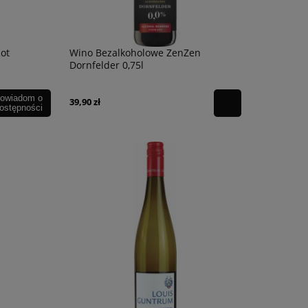
ot
Wino Bezalkoholowe ZenZen
Dornfelder 0,75l
owiadom o
39,90 zł
ostępności