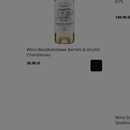
0,75
149,90 z
nc 0,75l
Wino Bezalkoholowe Barrels & Drums
Wino Zelos
Chardonnay
DOCG 16,5%
39,90 zł
299,90 zł
Wino S
Spatles