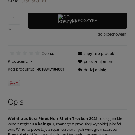
Cena:
DO KOSZYKA
szt
do przechowalni
Ocena:
zapytaj o produkt
Producent:
-
poleć znajomemu
Kod produktu:
4018847184001
dodaj opinię
Opis
Weinhaus Ress Pinot Noir Rhein Trocken 2021
to eleganckie
wino z regionu
Rheingau
, znanego z produkcji wysokiej jakości
win. Wino to powstaje z ręcznie zbieranych winogron szczepu
Pinot Noir
, które po delikatnym tłoczeniu fermentują w