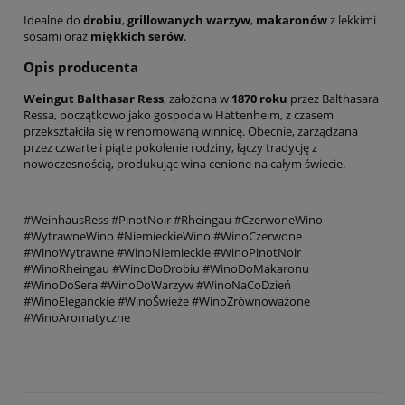
Idealne do
drobiu
,
grillowanych warzyw
,
makaronów
z lekkimi
sosami oraz
miękkich serów
.
Opis producenta
Weingut Balthasar Ress
, założona w
1870 roku
przez Balthasara
Ressa, początkowo jako gospoda w Hattenheim, z czasem
przekształciła się w renomowaną winnicę. Obecnie, zarządzana
przez czwarte i piąte pokolenie rodziny, łączy tradycję z
nowoczesnością, produkując wina cenione na całym świecie.
#WeinhausRess #PinotNoir #Rheingau #CzerwoneWino
#WytrawneWino #NiemieckieWino #WinoCzerwone
#WinoWytrawne #WinoNiemieckie #WinoPinotNoir
#WinoRheingau #WinoDoDrobiu #WinoDoMakaronu
#WinoDoSera #WinoDoWarzyw #WinoNaCoDzień
#WinoEleganckie #WinoŚwieże #WinoZrównoważone
#WinoAromatyczne