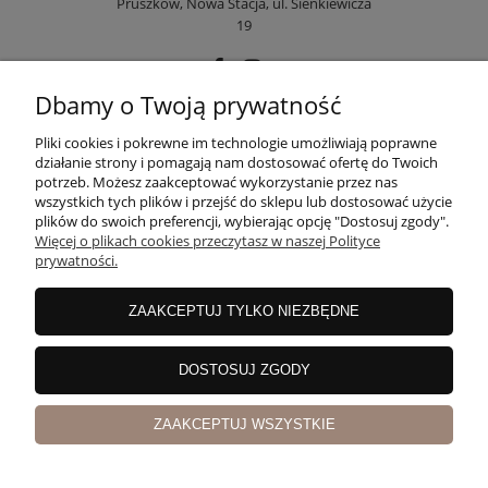
Pruszków, Nowa Stacja, ul. Sienkiewicza
19
Dbamy o Twoją prywatność
POMOC
Pliki cookies i pokrewne im technologie umożliwiają poprawne
działanie strony i pomagają nam dostosować ofertę do Twoich
potrzeb. Możesz zaakceptować wykorzystanie przez nas
wszystkich tych plików i przejść do sklepu lub dostosować użycie
MOJE KONTO
plików do swoich preferencji, wybierając opcję "Dostosuj zgody".
Więcej o plikach cookies przeczytasz w naszej Polityce
prywatności.
PŁATNOŚCI I DOSTAWA
ZAAKCEPTUJ TYLKO NIEZBĘDNE
INFORMACJE
DOSTOSUJ ZGODY
ZAAKCEPTUJ WSZYSTKIE
O NAS