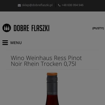
sklep@dobreflaszki.pl
+48 606 994 946
(PUSTY)
Wino Weinhaus Ress Pinot
Noir Rhein Trocken 0,75l