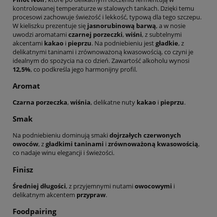
kontrolowanej temperaturze w stalowych tankach. Dzięki temu
procesowi zachowuje świeżość i lekkość, typową dla tego szczepu.
W kieliszku prezentuje się
jasnorubinową barwą
, a w nosie
uwodzi aromatami
czarnej porzeczki
,
wiśni
, z subtelnymi
akcentami
kakao
i
pieprzu
. Na podniebieniu jest
gładkie
, z
delikatnymi taninami i zrównoważoną kwasowością, co czyni je
idealnym do spożycia na co dzień. Zawartość alkoholu wynosi
12,5%
, co podkreśla jego harmonijny profil.
Aromat
Czarna porzeczka
,
wiśnia
, delikatne nuty
kakao
i
pieprzu
.
Smak
Na podniebieniu dominują smaki
dojrzałych czerwonych
owoców
, z
gładkimi taninami
i
zrównoważoną kwasowością
,
co nadaje winu elegancji i świeżości.
Finisz
Średniej długości
, z przyjemnymi nutami
owocowymi
i
delikatnym akcentem
przypraw
.
Foodpairing