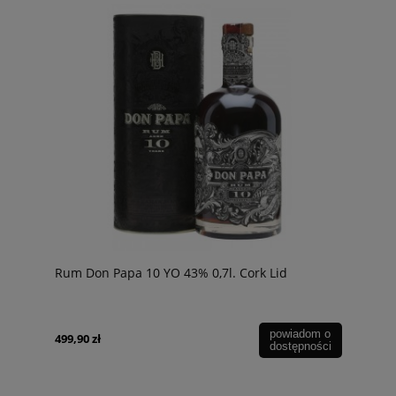
Rum Don Papa 10 YO 43% 0,7l. Cork Lid
powiadom o
499,90 zł
dostępności