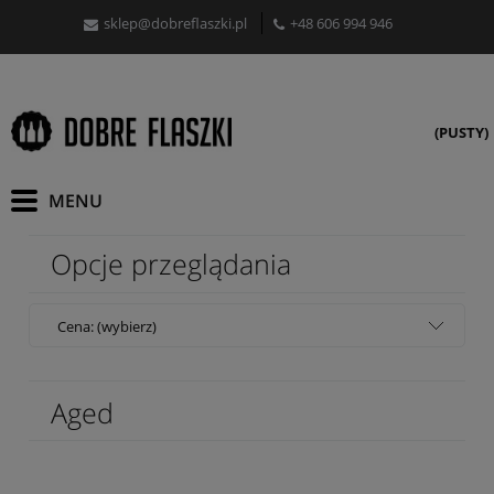
sklep@dobreflaszki.pl
+48 606 994 946
(PUSTY)
Opcje przeglądania
Cena: (wybierz)
Aged