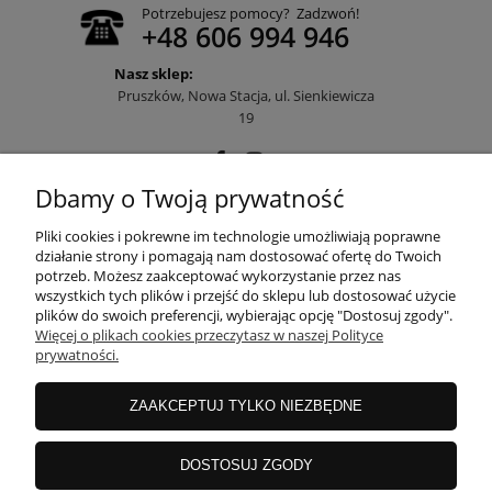
Potrzebujesz pomocy? Zadzwoń!
+48 606 994 946
Nasz sklep:
Pruszków, Nowa Stacja, ul. Sienkiewicza
19
Dbamy o Twoją prywatność
POMOC
Pliki cookies i pokrewne im technologie umożliwiają poprawne
działanie strony i pomagają nam dostosować ofertę do Twoich
potrzeb. Możesz zaakceptować wykorzystanie przez nas
wszystkich tych plików i przejść do sklepu lub dostosować użycie
MOJE KONTO
plików do swoich preferencji, wybierając opcję "Dostosuj zgody".
Więcej o plikach cookies przeczytasz w naszej Polityce
prywatności.
PŁATNOŚCI I DOSTAWA
ZAAKCEPTUJ TYLKO NIEZBĘDNE
INFORMACJE
DOSTOSUJ ZGODY