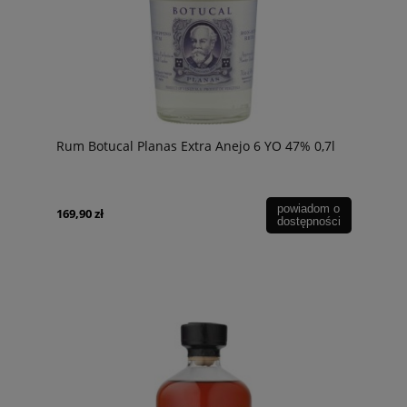
Rum Botucal Planas Extra Anejo 6 YO 47% 0,7l
powiadom o
169,90 zł
dostępności