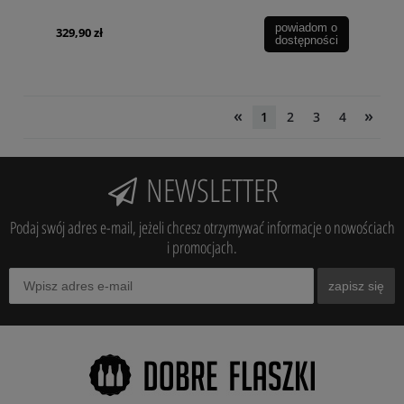
powiadom o
329,90 zł
dostępności
«
»
1
2
3
4
NEWSLETTER
Podaj swój adres e-mail, jeżeli chcesz otrzymywać informacje o nowościach
i promocjach.
zapisz się