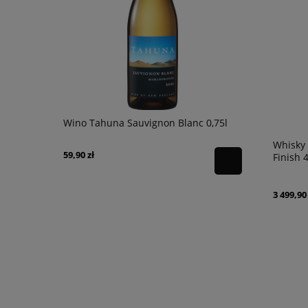
s & Drums
Wino Tahuna Sauvignon Blanc 0,75l
Armagnac T
karton
Whisky 
59,90 zł
254,90 zł
Finish 
3 499,90 