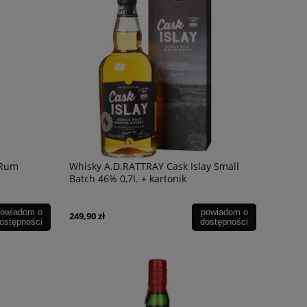
Wino Bonfils L'Esparrou Chardonnay
Wino Bonfils L'Espa
0,75L
49,90 zł
49,90 zł
 Rum
Whisky A.D.RATTRAY Cask Islay Small
Batch 46% 0,7l. + kartonik
owiadom o
powiadom o
249,90 zł
ostępności
dostępności