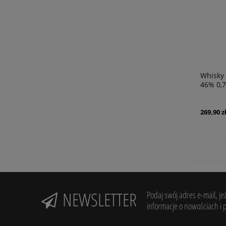
Whisky 
46% 0,7
269,90 z
NEWSLETTER
Podaj swój adres e-mail, je
informacje o nowościach i 