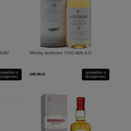
0,05l
Whisky Aultmore 12YO 46% 0,7l
owiadom o
powiadom o
249,90 zł
ostępności
dostępności