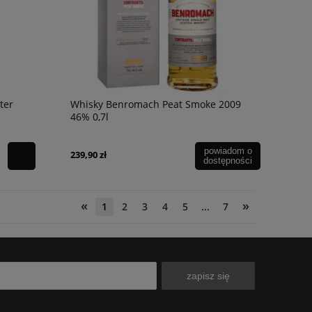
ter
Whisky Benromach Peat Smoke 2009
46% 0,7l
powiadom o
239,90 zł
dostępności
«
»
1
2
3
4
5
...
7
zapisz się