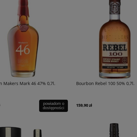
 Makers Mark 46 47% 0,7l.
Bourbon Rebel 100 50% 0,7l.
powiadom o
ł
159,90 zł
dostępności