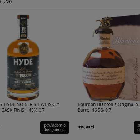
50%
Y HYDE NO 6 IRISH WHISKEY
Bourbon Blanton's Original S
 CASK FINISH 46% 0,7
Barrel 46,5% 0,7l
powiadom o
p
ł
419,90 zł
dostępności
d