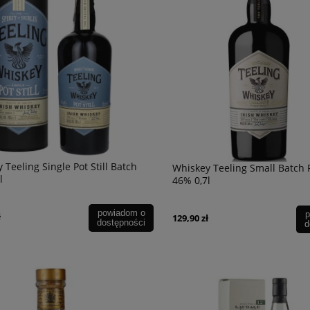
 Pinataro Primitivo di
Wino Bonfils L'Esparrou Cabernet
,75
Sauvignon 0,75L
49,90 zł
powiadom o
dostępności
 Teeling Single Pot Still Batch
Whiskey Teeling Small Batch
l
46% 0,7l
powiadom o
p
ł
129,90 zł
dostępności
d