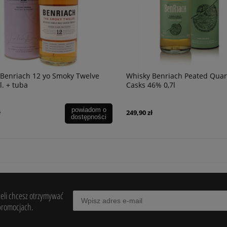
Benriach 12 yo Smoky Twelve
Whisky Benriach Peated Quar
l. + tuba
Casks 46% 0,7l
powiadom o
ł
249,90 zł
dostępności
żeli chcesz otrzymywać
promocjach.