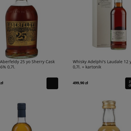
ariquet XO 40% 0,7l +
Wino Zelos Amarone Della Valpolicel
DOCG 16,5% 2019 0,75l
Aberfeldy 25 yo Sherry Cask
Whisky Adelphi's Laudale 12 
299,90 zł
46% 0,7l.
0,7l. + kartonik
powiadom o
dostępności
p
zł
499,90 zł
d