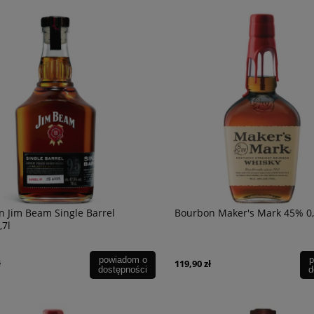
 Jim Beam Single Barrel
Bourbon Maker's Mark 45% 0,
,7l
powiadom o
p
ł
119,90 zł
dostępności
d