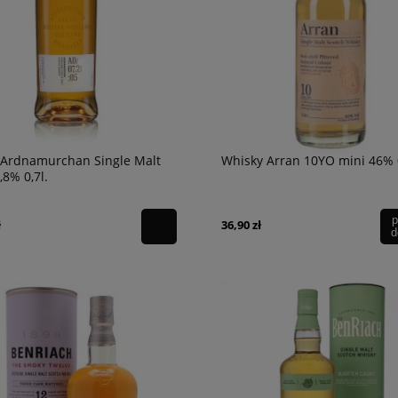
 Ardnamurchan Single Malt
Whisky Arran 10YO mini 46% 
,8% 0,7l.
p
ł
36,90 zł
d