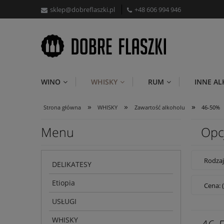
sklep@dobreflaszki.pl
+48 606 994 946
WINO
WHISKY
RUM
INNE A
»
»
»
Strona główna
WHISKY
Zawartość alkoholu
46-50%
Menu
Opc
Rodzaj
DELIKATESY
Etiopia
Cena: 
USŁUGI
WHISKY