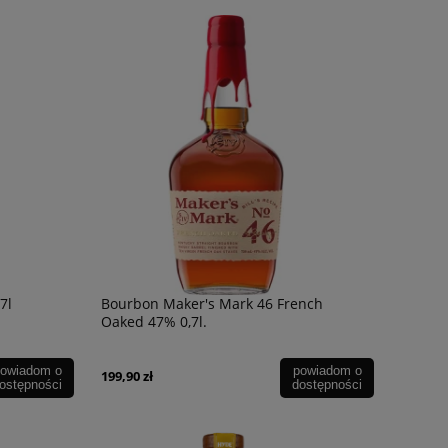
7l
Bourbon Maker's Mark 46 French
Oaked 47% 0,7l.
owiadom o
powiadom o
199,90 zł
ostępności
dostępności