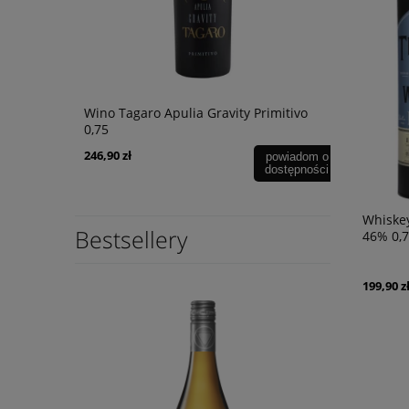
Wino Tagaro Apulia Gravity Primitivo
Wino Tagaro
0,75
Manduria 0
246,90 zł
56,90 zł
powiadom o
powiadom o
dostępności
dostępności
Whiskey
Bestsellery
46% 0,7
199,90 z