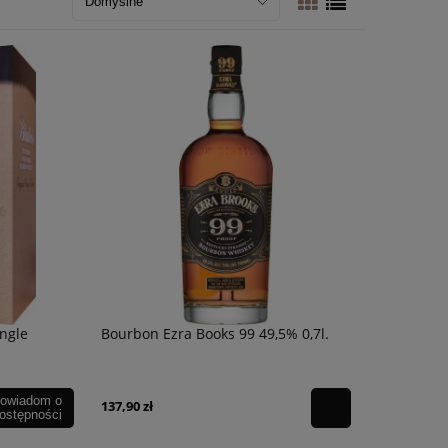
ingle
Bourbon Ezra Books 99 49,5% 0,7l.
owiadom o
137,90 zł
ostępności