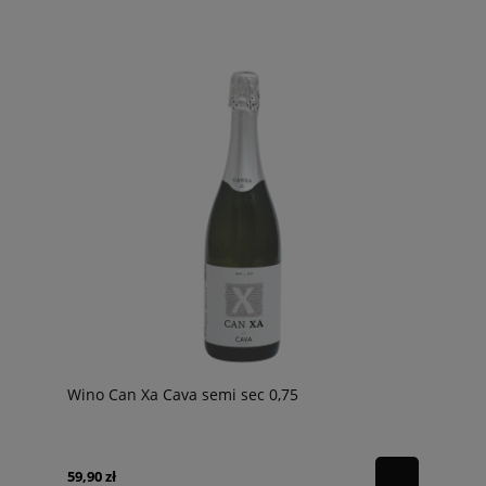
Wino Can Xa Cava semi sec 0,75
59,90 zł