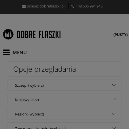
sklep@dobreflaszki.pl
+48 606 994 946
(PUSTY)
Opcje przeglądania
Szczep: (wybierz)
Kraj: (wybierz)
Region: (wybierz)
Zawartość alkoholu: (wybierz)