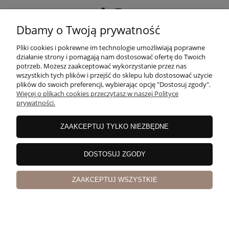
Dbamy o Twoją prywatność
POMOC
Pliki cookies i pokrewne im technologie umożliwiają poprawne
działanie strony i pomagają nam dostosować ofertę do Twoich
potrzeb. Możesz zaakceptować wykorzystanie przez nas
wszystkich tych plików i przejść do sklepu lub dostosować użycie
MOJE KONTO
plików do swoich preferencji, wybierając opcję "Dostosuj zgody".
Więcej o plikach cookies przeczytasz w naszej Polityce
prywatności.
PŁATNOŚCI I DOSTAWA
ZAAKCEPTUJ TYLKO NIEZBĘDNE
INFORMACJE
DOSTOSUJ ZGODY
ZAAKCEPTUJ WSZYSTKIE
O NAS
pokaż pełną wersję strony