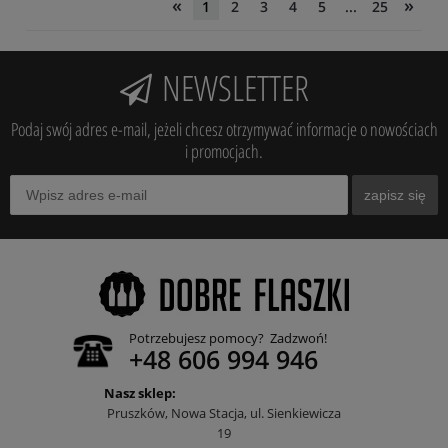
«
»
1
2
3
4
5
...
25
NEWSLETTER
Podaj swój adres e-mail, jeżeli chcesz otrzymywać informacje o nowościach
i promocjach.
zapisz się
Potrzebujesz pomocy? Zadzwoń!
+48 606 994 946
Nasz sklep:
Pruszków, Nowa Stacja, ul. Sienkiewicza
19