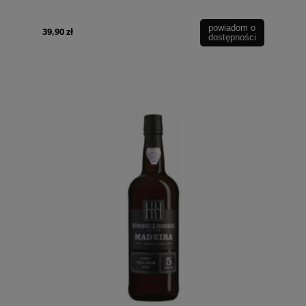
powiadom o
39,90 zł
dostępności