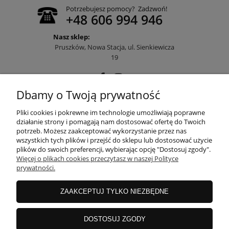
Potrzebujesz pomocy? Zadzwoń!
+48 606 994 946
Nasz sklep:
Pruszków, Nowa Stacja, ul. Sienkiewicza
19
Dbamy o Twoją prywatność
POMOC
Pliki cookies i pokrewne im technologie umożliwiają poprawne
działanie strony i pomagają nam dostosować ofertę do Twoich
potrzeb. Możesz zaakceptować wykorzystanie przez nas
wszystkich tych plików i przejść do sklepu lub dostosować użycie
MOJE KONTO
plików do swoich preferencji, wybierając opcję "Dostosuj zgody".
Więcej o plikach cookies przeczytasz w naszej Polityce
prywatności.
PŁATNOŚCI I DOSTAWA
ZAAKCEPTUJ TYLKO NIEZBĘDNE
INFORMACJE
DOSTOSUJ ZGODY