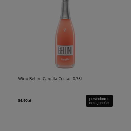
Wino Bellini Canella Coctail 0,75l
powiadom o
54,90 zł
dostępności