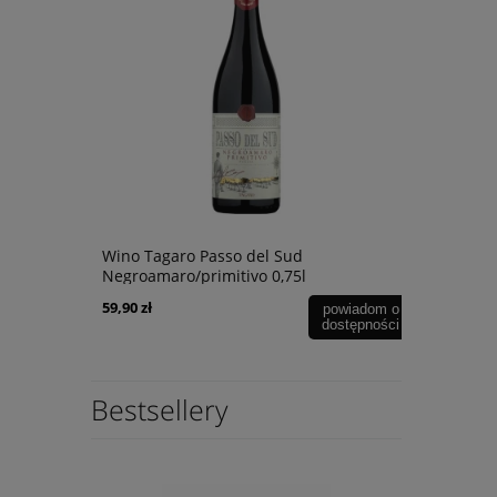
Wino Tagaro Passo del Sud
Wino The R
Negroamaro/primitivo 0,75l
Marlboroug
59,90 zł
69,90 zł
powiadom o
powiadom o
dostępności
dostępności
Bestsellery