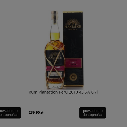
Rum Plantation Peru 2010 43,6% 0,7l
owiadom o
powiadom o
239,90 zł
ostępności
dostępności