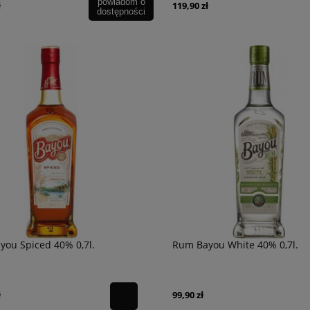
powiadom o
ł
119,90 zł
dostępności
ou Spiced 40% 0,7l.
Rum Bayou White 40% 0,7l.
ł
99,90 zł