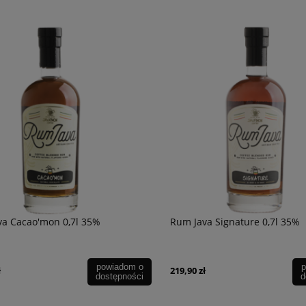
va Cacao'mon 0,7l 35%
Rum Java Signature 0,7l 35%
powiadom o
p
ł
219,90 zł
dostępności
d