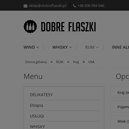
sklep@dobreflaszki.pl
+48 606 994 946
WINO
WHISKY
RUM
INNE A
»
»
»
Strona główna
RUM
Kraj
USA
Menu
Opc
Kraj: (
DELIKATESY
Etiopia
Pojemn
USŁUGI
Wiek: 
WHISKY