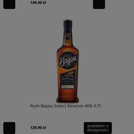
149,90 zł
Rum Bayou Select Reserve 40% 0,7l.
powiadom o
129,90 zł
dostępności