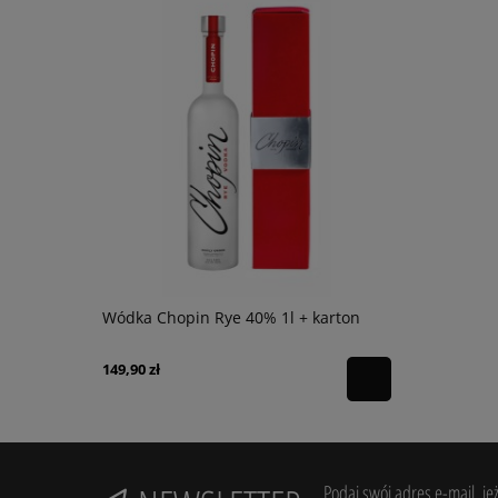
nc 0,75l
Wódka Chopin Rye 40% 1l + karton
Wódka Chop
149,90 zł
119,90 zł
Podaj swój adres e-mail, je