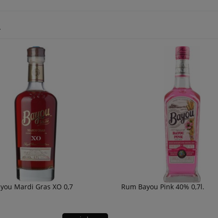
A
you Mardi Gras XO 0,7
Rum Bayou Pink 40% 0,7l.