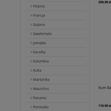
299,90 z
Filipiny
Francja
Gujana
Gwatemala
Jamajka
Karaiby
Kolumbia
Kuba
Martynika
Rum Bay
Mauritius
Panama
119,90 z
Portoryko