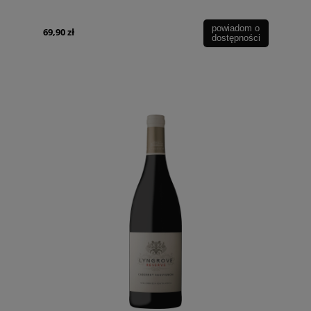
powiadom o
69,90 zł
dostępności