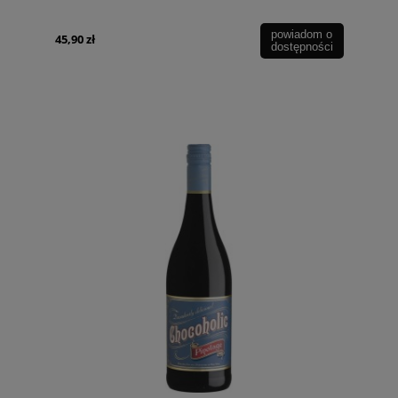
powiadom o
45,90 zł
dostępności