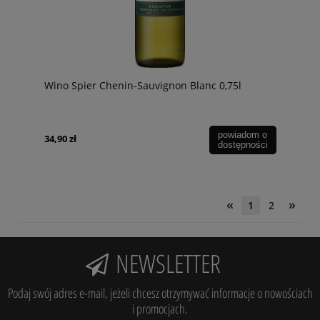
Wino Spier Chenin-Sauvignon Blanc 0,75l
powiadom o
34,90 zł
dostępności
«
»
1
2
NEWSLETTER
Podaj swój adres e-mail, jeżeli chcesz otrzymywać informacje o nowościach
i promocjach.