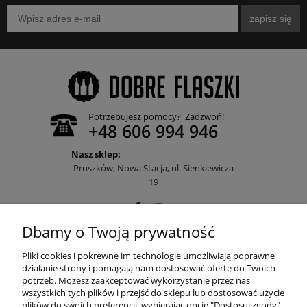
zapisz się
Potrzebujesz pomocy? Zadzwoń!
+48 606 994 946
Nasz sklep:
Pruszków, Nowa Stacja, ul. Sienkiewicza
19
Dbamy o Twoją prywatność
POMOC
Pliki cookies i pokrewne im technologie umożliwiają poprawne
działanie strony i pomagają nam dostosować ofertę do Twoich
potrzeb. Możesz zaakceptować wykorzystanie przez nas
wszystkich tych plików i przejść do sklepu lub dostosować użycie
MOJE KONTO
plików do swoich preferencji, wybierając opcję "Dostosuj zgody".