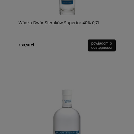
Wódka Dwór Sieraków Superior 40% 0,7l
powiadom o
139,90 zł
dostępności