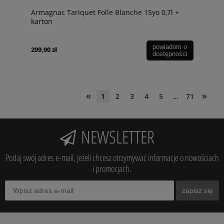
Armagnac Tariquet Folle Blanche 15yo 0,7l +
karton
powiadom o
299,90 zł
dostępności
«
»
1
2
3
4
5
...
71
NEWSLETTER
Podaj swój adres e-mail, jeżeli chcesz otrzymywać informacje o nowościach
i promocjach.
zapisz się