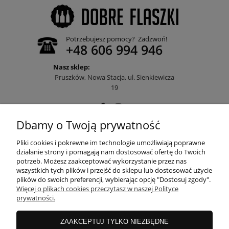
Potrzebujesz pomocy? Zadzwoń!
+48 606 994 946
Nasz sklep:
Pruszków, Nowa Stacja, ul. Sienkiewicza
19
Dbamy o Twoją prywatność
POMOC
Pliki cookies i pokrewne im technologie umożliwiają poprawne
działanie strony i pomagają nam dostosować ofertę do Twoich
potrzeb. Możesz zaakceptować wykorzystanie przez nas
wszystkich tych plików i przejść do sklepu lub dostosować użycie
MOJE KONTO
plików do swoich preferencji, wybierając opcję "Dostosuj zgody".
Więcej o plikach cookies przeczytasz w naszej Polityce
prywatności.
PŁATNOŚCI I DOSTAWA
ZAAKCEPTUJ TYLKO NIEZBĘDNE