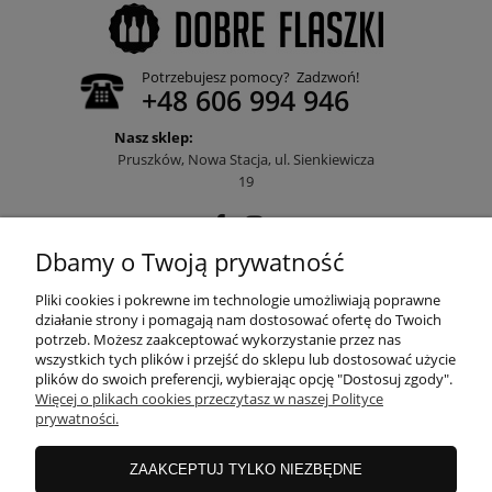
Potrzebujesz pomocy? Zadzwoń!
+48 606 994 946
Nasz sklep:
Pruszków, Nowa Stacja, ul. Sienkiewicza
19
Dbamy o Twoją prywatność
POMOC
Pliki cookies i pokrewne im technologie umożliwiają poprawne
działanie strony i pomagają nam dostosować ofertę do Twoich
potrzeb. Możesz zaakceptować wykorzystanie przez nas
wszystkich tych plików i przejść do sklepu lub dostosować użycie
MOJE KONTO
plików do swoich preferencji, wybierając opcję "Dostosuj zgody".
Więcej o plikach cookies przeczytasz w naszej Polityce
prywatności.
PŁATNOŚCI I DOSTAWA
ZAAKCEPTUJ TYLKO NIEZBĘDNE