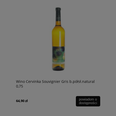
Wino Cervinka Souvignier Gris b.półsł.natural
0,75
powiadom o
64,90 zł
dostępności