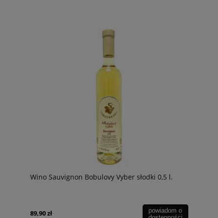
Wino Sauvignon Bobulovy Vyber słodki 0,5 l.
powiadom o
89,90 zł
dostępności