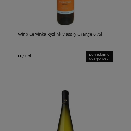
Wino Cervinka Ryzlink Vlassky Orange 0,75l.
powiadom o
66,90 zł
dostępności