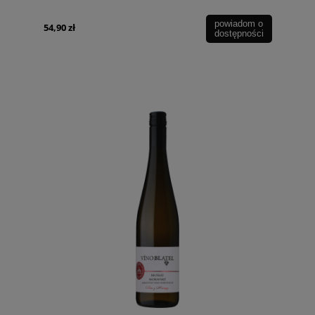
powiadom o
54,90 zł
dostępności