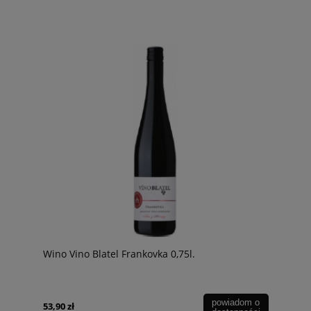
Wino Vino Blatel Frankovka 0,75l.
powiadom o
53,90 zł