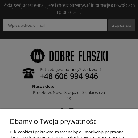
Podaj swój adres e-mail, jeżeli chcesz otrzymywać informacje o nowościach
i promocjach.
zapisz się
Potrzebujesz pomocy? Zadzwoń!
+48 606 994 946
Nasz sklep:
Pruszków, Nowa Stacja, ul. Sienkiewicza
19
Dbamy o Twoją prywatność
POMOC
Pliki cookies i pokrewne im technologie umożliwiają poprawne
działanie strony i pomagają nam dostosować ofertę do Twoich