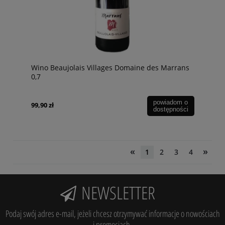
Wino Beaujolais Villages Domaine des Marrans
0,7
powiadom o
99,90 zł
dostępności
«
»
1
2
3
4
NEWSLETTER
Podaj swój adres e-mail, jeżeli chcesz otrzymywać informacje o nowościach
i promocjach.