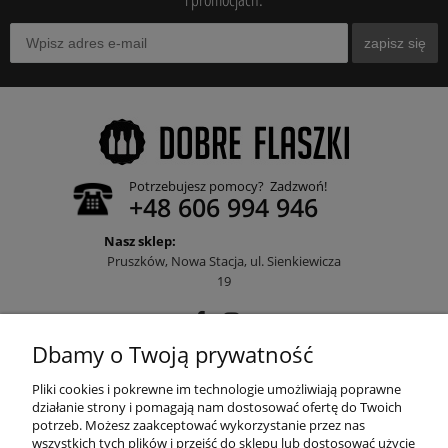
zapisz się
Potrzebujesz pomocy? Zadzwoń!
+48 606 994 946
Nasz sklep:
Pruszków, Nowa Stacja, ul. Sienkiewicza
19
Dbamy o Twoją prywatność
POMOC
Pliki cookies i pokrewne im technologie umożliwiają poprawne
działanie strony i pomagają nam dostosować ofertę do Twoich
potrzeb. Możesz zaakceptować wykorzystanie przez nas
wszystkich tych plików i przejść do sklepu lub dostosować użycie