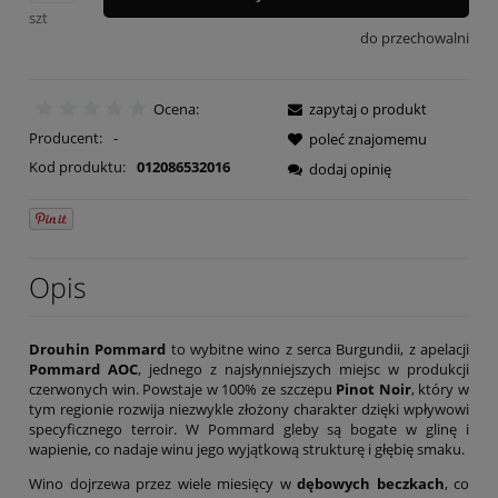
szt
do przechowalni
Ocena:
zapytaj o produkt
Producent:
-
poleć znajomemu
Kod produktu:
012086532016
dodaj opinię
Opis
Drouhin Pommard
to wybitne wino z serca Burgundii, z apelacji
Pommard AOC
, jednego z najsłynniejszych miejsc w produkcji
czerwonych win. Powstaje w 100% ze szczepu
Pinot Noir
, który w
tym regionie rozwija niezwykle złożony charakter dzięki wpływowi
specyficznego terroir. W Pommard gleby są bogate w glinę i
wapienie, co nadaje winu jego wyjątkową strukturę i głębię smaku.
Wino dojrzewa przez wiele miesięcy w
dębowych beczkach
, co