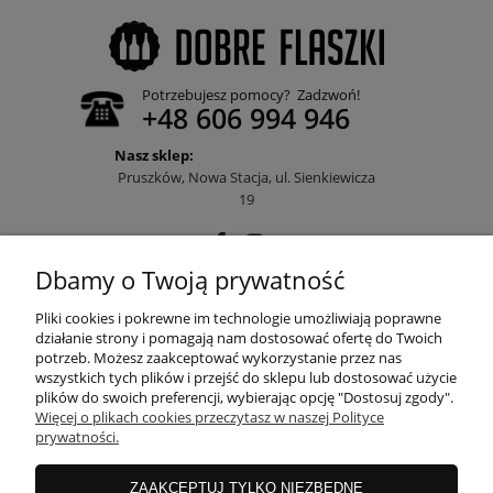
Potrzebujesz pomocy? Zadzwoń!
+48 606 994 946
Nasz sklep:
Pruszków, Nowa Stacja, ul. Sienkiewicza
19
Dbamy o Twoją prywatność
POMOC
Pliki cookies i pokrewne im technologie umożliwiają poprawne
działanie strony i pomagają nam dostosować ofertę do Twoich
potrzeb. Możesz zaakceptować wykorzystanie przez nas
wszystkich tych plików i przejść do sklepu lub dostosować użycie
MOJE KONTO
plików do swoich preferencji, wybierając opcję "Dostosuj zgody".
Więcej o plikach cookies przeczytasz w naszej Polityce
prywatności.
PŁATNOŚCI I DOSTAWA
ZAAKCEPTUJ TYLKO NIEZBĘDNE