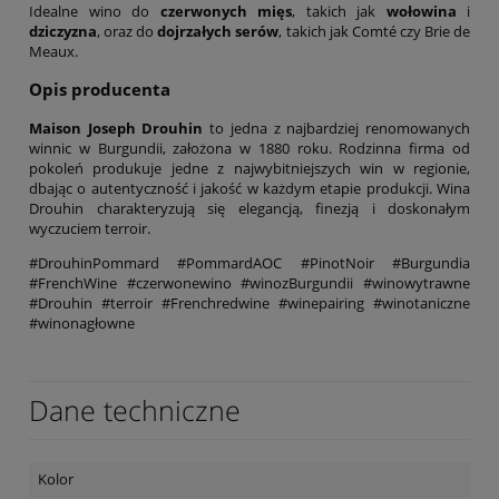
Idealne wino do
czerwonych mięs
, takich jak
wołowina
i
dziczyzna
, oraz do
dojrzałych serów
, takich jak Comté czy Brie de
Meaux.
Opis producenta
Maison Joseph Drouhin
to jedna z najbardziej renomowanych
winnic w Burgundii, założona w 1880 roku. Rodzinna firma od
pokoleń produkuje jedne z najwybitniejszych win w regionie,
dbając o autentyczność i jakość w każdym etapie produkcji. Wina
Drouhin charakteryzują się elegancją, finezją i doskonałym
wyczuciem terroir.
#DrouhinPommard #PommardAOC #PinotNoir #Burgundia
#FrenchWine #czerwonewino #winozBurgundii #winowytrawne
#Drouhin #terroir #Frenchredwine #winepairing #winotaniczne
#winonagłowne
Dane techniczne
Kolor