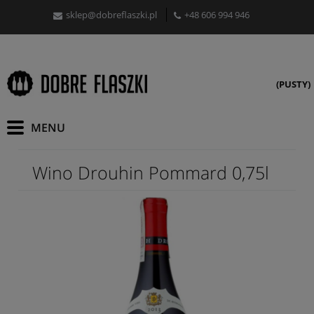
sklep@dobreflaszki.pl
+48 606 994 946
(PUSTY)
Wino Drouhin Pommard 0,75l