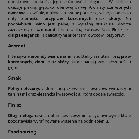
dodatkowo podkreśla jego złożoność i elegancję. W kieliszku
ukazuje piękną, głęboko rubinową barwę. Aromaty
czerwonych
owoców
, jak wiśnie, maliny i czerwone porzeczki, wzbogacone są o
nuty
ziemiste
,
przypraw korzennych
oraz
skóry
. Na
podniebieniu wino jest pełne, z wyraźną strukturą, dobrze
zaznaczonymi
taninami
i harmonijną kwasowością. Finisz jest
długi i elegancki
, z delikatnymi akcentami owoców i przypraw.
Aromat
Intensywne aromaty
wiśni
,
malin
, z subtelnymi nutami
przypraw
korzennych
,
ziemi
oraz
skóry
, które nadają winu złożoności i
głębi.
Smak
Pełny i złożony
, z dominacją czerwonych owoców, wyrazistymi
taninami
oraz elegancką kwasowością, która dodaje świeżości.
Finisz
Długi i elegancki
, z nutami owocowymi i przyprawowymi, które
pozostawiają wyrafinowane wrażenie na podniebieniu.
Foodpairing