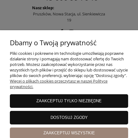
Nasz sklep:
Pruszków, Nowa Stacja, ul. Sienkiewicza
19
Dbamy o Twoją prywatność
POMOC
Pliki cookies i pokrewne im technologie umożliwiają poprawne
działanie strony i pomagają nam dostosować ofertę do Twoich
potrzeb. Możesz zaakceptować wykorzystanie przez nas
wszystkich tych plików i przejść do sklepu lub dostosować użycie
MOJE KONTO
plików do swoich preferencji, wybierając opcję "Dostosuj zgody".
Więcej o plikach cookies przeczytasz w naszej Polityce
prywatności.
PŁATNOŚCI I DOSTAWA
ZAAKCEPTUJ TYLKO NIEZBĘDNE
INFORMACJE
DOSTOSUJ ZGODY
ZAAKCEPTUJ WSZYSTKIE
O NAS