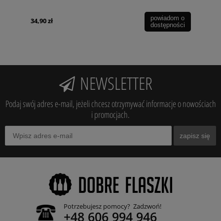
powiadom o
34,90 zł
dostępności
NEWSLETTER
Podaj swój adres e-mail, jeżeli chcesz otrzymywać informacje o nowościach
i promocjach.
zapisz się
Potrzebujesz pomocy? Zadzwoń!
+48 606 994 946