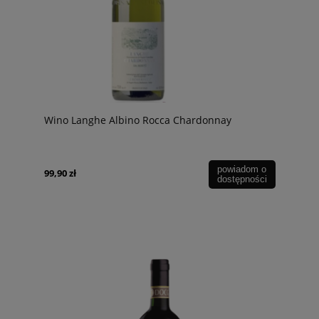
Wino Langhe Albino Rocca Chardonnay
powiadom o
99,90 zł
dostępności