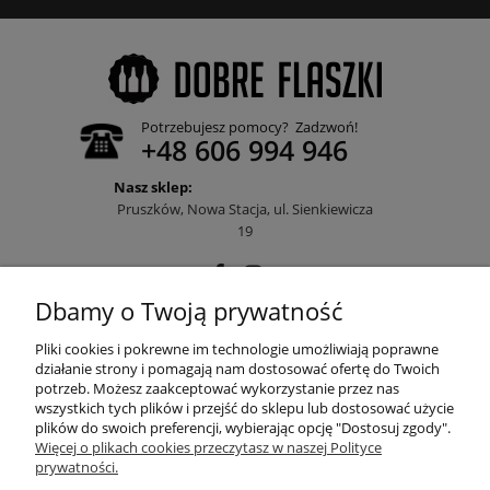
Potrzebujesz pomocy? Zadzwoń!
+48 606 994 946
Nasz sklep:
Pruszków, Nowa Stacja, ul. Sienkiewicza
19
Dbamy o Twoją prywatność
POMOC
Pliki cookies i pokrewne im technologie umożliwiają poprawne
działanie strony i pomagają nam dostosować ofertę do Twoich
potrzeb. Możesz zaakceptować wykorzystanie przez nas
wszystkich tych plików i przejść do sklepu lub dostosować użycie
MOJE KONTO
plików do swoich preferencji, wybierając opcję "Dostosuj zgody".
Więcej o plikach cookies przeczytasz w naszej Polityce
prywatności.