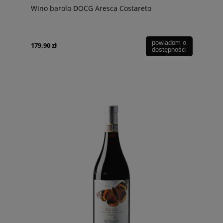
Wino barolo DOCG Aresca Costareto
powiadom o
179,90 zł
dostępności