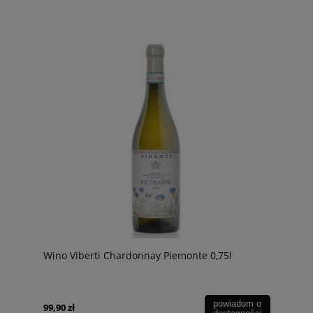
Wino Viberti Chardonnay Piemonte 0,75l
powiadom o
99,90 zł