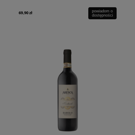
powiadom o
69,90 zł
dostępności