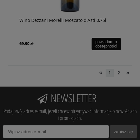
Wino Dezzani Morelli Moscato d'Asti 0,75l
powiadom o
69,90 zł
dostępności
«
»
1
2
NEWSLETTER
Podaj swój adres e-mail, jeżeli chcesz otrzymywać informacje o nowościach
i promocjach.
zapisz się