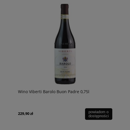
Wino Viberti Barolo Buon Padre 0,75l
powiadom o
229,90 zł
dostępności