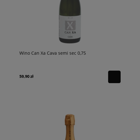
Wino Can Xa Cava semi sec 0,75
59,90 zł