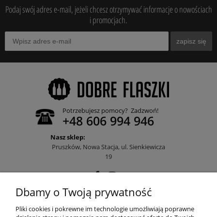
Podaj swój adres e-mail, jeżeli chcesz otrzymywać informacje o nowościach
i promocjach.
zapisz się
Potrzebujesz pomocy? Zadzwoń!
+48 606 994 946
Nasz sklep:
Pruszków, Nowa Stacja, ul. Sienkiewicza
19
Dbamy o Twoją prywatność
POMOC
Pliki cookies i pokrewne im technologie umożliwiają poprawne