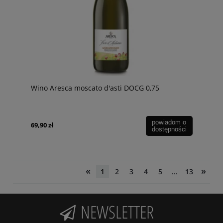
Wino Aresca moscato d'asti DOCG 0,75
powiadom o
69,90 zł
dostępności
«
»
1
2
3
4
5
...
13
NEWSLETTER