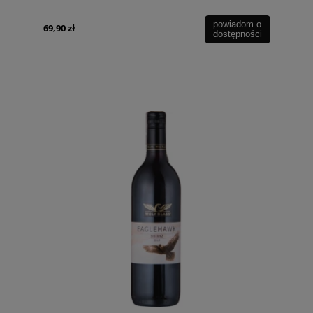
powiadom o
69,90 zł
dostępności