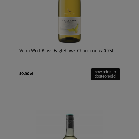
Wino Wolf Blass Eaglehawk Chardonnay 0,75l
powiadom o
59,90 zł
dostępności