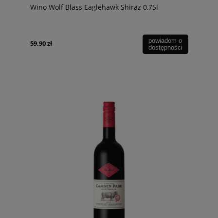
Wino Wolf Blass Eaglehawk Shiraz 0,75l
powiadom o
59,90 zł
dostępności