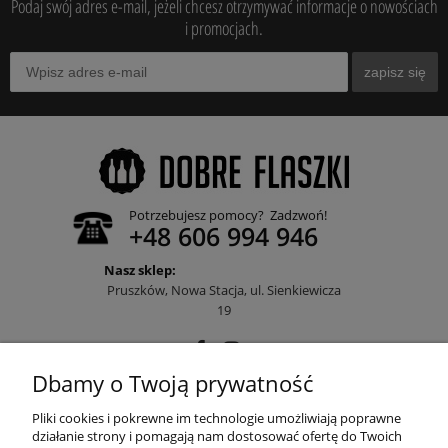
Podaj swój adres e-mail, jeżeli chcesz otrzymywać informacje o nowościach
i promocjach.
zapisz się
Potrzebujesz pomocy? Zadzwoń!
+48 606 994 946
Nasz sklep:
Pruszków, Nowa Stacja, ul. Sienkiewicza
19
Dbamy o Twoją prywatność
POMOC
Pliki cookies i pokrewne im technologie umożliwiają poprawne
działanie strony i pomagają nam dostosować ofertę do Twoich