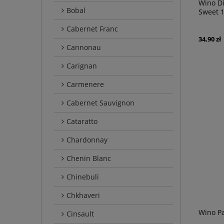
Wino Di
Bobal
Sweet 1
Cabernet Franc
34,90 zł
Cannonau
Carignan
Carmenere
Cabernet Sauvignon
Cataratto
Chardonnay
Chenin Blanc
Chinebuli
Chkhaveri
Wino P
Cinsault