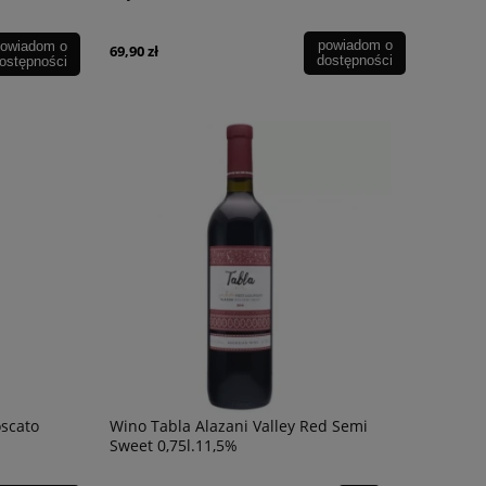
powiadom o
owiadom o
69,90 zł
dostępności
ostępności
scato
Wino Tabla Alazani Valley Red Semi
Sweet 0,75l.11,5%