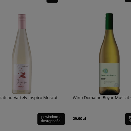
ateau Vartely Inspiro Muscat
Wino Domaine Boyar Muscat 0
powiadom o
p
29,90 zł
dostępności
d