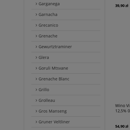
Garganega
39,90 zł
Garnacha
Grecanico
Grenache
Gewurtztraminer
Glera
Goruli Mtsvane
Grenache Blanc
Grillo
Grolleau
Wino Vi
12,5% 0,
Gros Manseng
Gruner Veltliner
54,90 zł