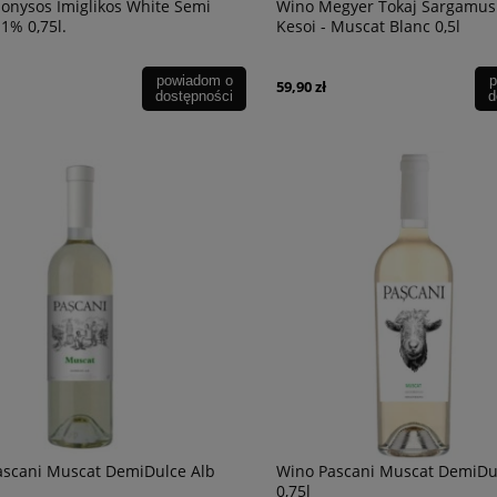
onysos Imiglikos White Semi
Wino Megyer Tokaj Sargamus
1% 0,75l.
Kesoi - Muscat Blanc 0,5l
powiadom o
p
59,90 zł
dostępności
d
ascani Muscat DemiDulce Alb
Wino Pascani Muscat DemiDu
0,75l