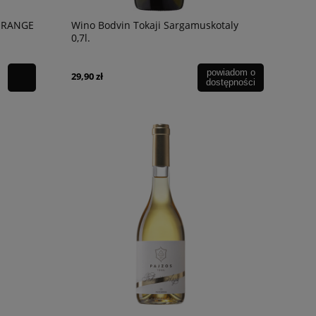
 ORANGE
Wino Bodvin Tokaji Sargamuskotaly
0,7l.
powiadom o
29,90 zł
dostępności