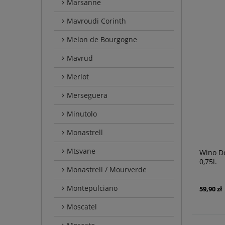
Marsanne
Mavroudi Corinth
Melon de Bourgogne
Mavrud
Merlot
Merseguera
Minutolo
Monastrell
Mtsvane
Wino D
0,75l.
Monastrell / Mourverde
Montepulciano
59,90 zł
Moscatel