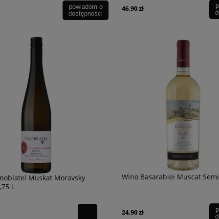
p
powiadom o
46,90 zł
d
dostępności
Wino Basarabiei Muscat Semi
noblatel Muskat Moravsky
75 l.
p
24,90 zł
d