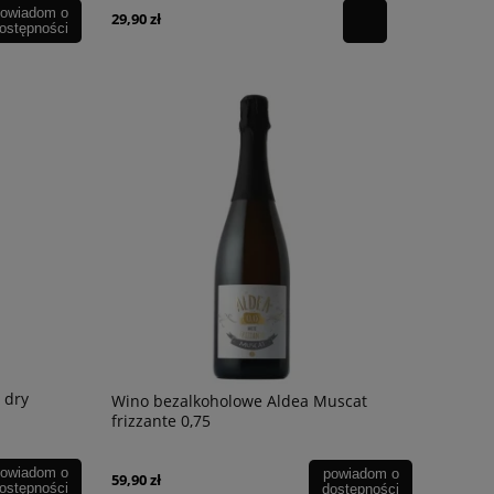
owiadom o
29,90 zł
ostępności
 dry
Wino bezalkoholowe Aldea Muscat
frizzante 0,75
owiadom o
powiadom o
59,90 zł
ostępności
dostępności