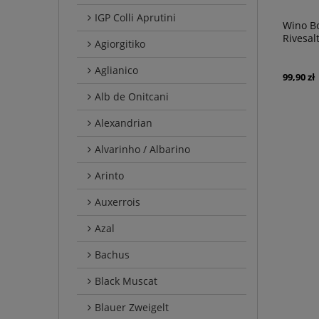
IGP Colli Aprutini
Wino Bo
Rivesal
Agiorgitiko
Aglianico
99,90 zł
Alb de Onitcani
Alexandrian
Alvarinho / Albarino
Arinto
Auxerrois
Azal
Bachus
Black Muscat
Blauer Zweigelt