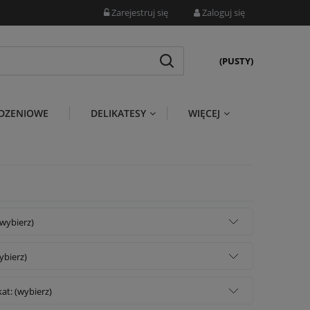
Zarejestruj się
Zaloguj się
(PUSTY)
DZENIOWE
DELIKATESY
WIĘCEJ
wybierz)
wybierz)
kat: (wybierz)