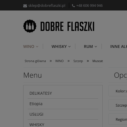
sklep@dobreflaszki.pl
+48 606 994 946
WINO
WHISKY
RUM
INNE A
»
»
»
Strona główna
WINO
Szczep
Muscat
Menu
Opc
Kolor:
DELIKATESY
Etiopia
Szczep
USŁUGI
Region
WHISKY