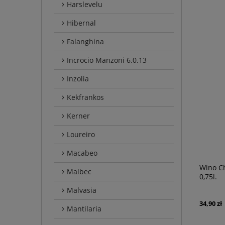
Harslevelu
Hibernal
Falanghina
Incrocio Manzoni 6.0.13
Inzolia
Kekfrankos
Kerner
Loureiro
Macabeo
Wino Ch
Malbec
0,75l.
Malvasia
34,90 zł
Mantilaria