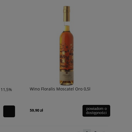
Wino Floralis Moscatel Oro 0,5l
 11,5%
powiadom o
59,90 zł
dostępności