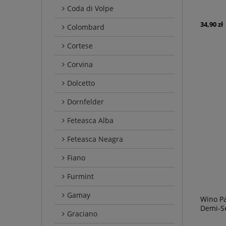
Coda di Volpe
34,90 zł
Colombard
Cortese
Corvina
Dolcetto
Dornfelder
Feteasca Alba
Feteasca Neagra
Fiano
Furmint
Gamay
Wino P
Demi-S
Graciano