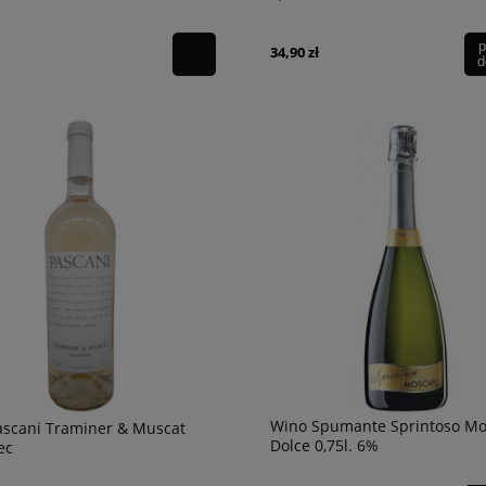
p
34,90 zł
d
Wino Spumante Sprintoso Mo
ascani Traminer & Muscat
Dolce 0,75l. 6%
ec