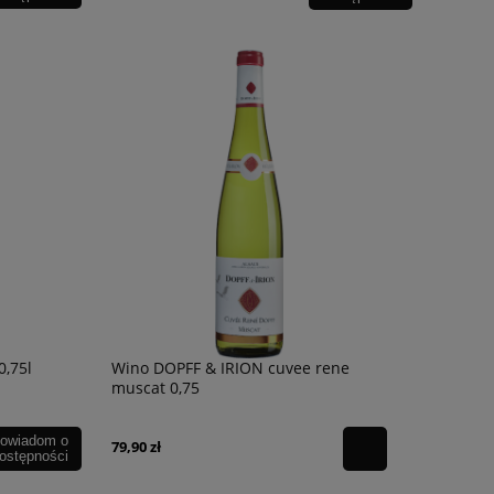
,75l
Wino DOPFF & IRION cuvee rene
muscat 0,75
owiadom o
79,90 zł
ostępności