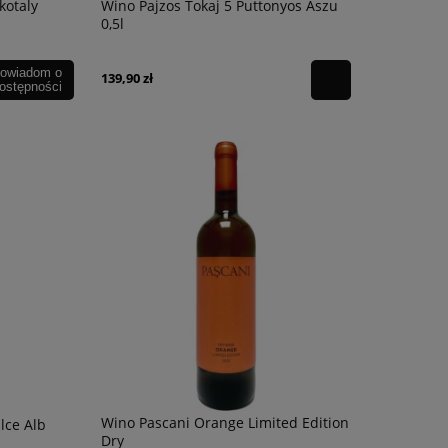
kotaly
Wino Pajzos Tokaj 5 Puttonyos Aszu
0,5l
owiadom o
139,90 zł
ostępności
Wino Pascani Orange Limited Edition
lce Alb
Dry