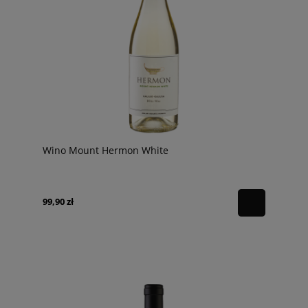
Wino Mount Hermon White
99,90 zł