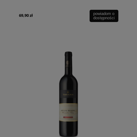
powiadom o
69,90 zł
dostępności