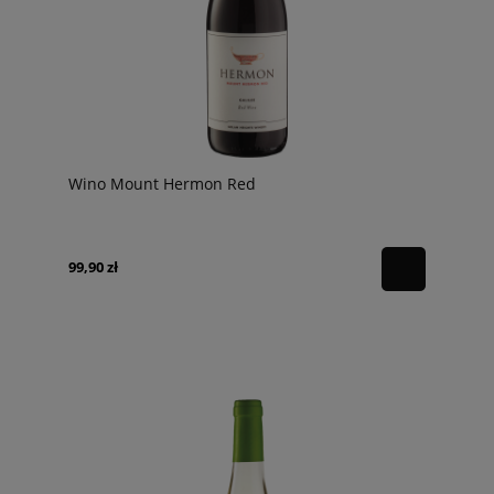
Wino Mount Hermon Red
99,90 zł