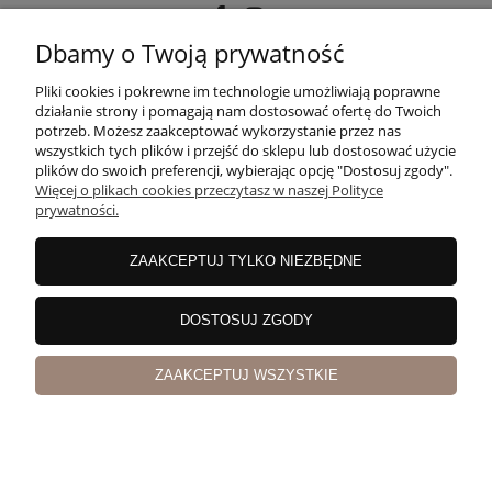
Dbamy o Twoją prywatność
POMOC
Pliki cookies i pokrewne im technologie umożliwiają poprawne
działanie strony i pomagają nam dostosować ofertę do Twoich
potrzeb. Możesz zaakceptować wykorzystanie przez nas
wszystkich tych plików i przejść do sklepu lub dostosować użycie
MOJE KONTO
plików do swoich preferencji, wybierając opcję "Dostosuj zgody".
Więcej o plikach cookies przeczytasz w naszej Polityce
prywatności.
PŁATNOŚCI I DOSTAWA
ZAAKCEPTUJ TYLKO NIEZBĘDNE
INFORMACJE
DOSTOSUJ ZGODY
ZAAKCEPTUJ WSZYSTKIE
O NAS
pokaż pełną wersję strony
Sklep internetowy Shoper Premium